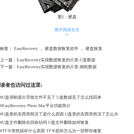
图1：硬盘
通过硬盘为介质储存的数据就是磁盘数据，磁盘数据的保存，不仅在于人
展开阅读全文
为的修改及删除，还有磁盘在不同条件下，物理部件对数据也会造成极大
︾
的影响。
标签：
EasyRecovery
，
硬盘数据恢复软件
，
硬盘恢复
二、 硬盘数据的用途
硬盘数据，可以称为计算机的“记忆”，如果没有硬盘数据，就无法在计算
上一篇：
EasyRecovery实现数据恢复的介质-U盘数据
机上存储数据，如文件、视频、照片、软件等等。
下一篇：
EasyRecovery实现数据恢复的介质-相机数据
所以，硬盘数据的重要性，可见一斑。在对硬盘数据进行操作时，也务必
要小心，可是，总有操作不当或者硬盘保存不当的时候出现，此时就需要
对数据进行恢复，使用EasyRecovery可以帮助大家完成这项工作，本例为
读者也访问过这里:
对硬盘中的办公文档进行恢复。
三、数据恢复
#
U盘强制退出导致文件不见了 U盘数据丢了怎么找回来
打开EasyRecovery（win系统），并选择办公文档，如图2。
#
EasyRecovery Photo Mac平台功能简介
#
U盘里的东西突然没了是什么原因 U盘里的东西突然没了怎么办
#
U盘文件删除在回收站吗 U盘文件删除如何恢复
#
TF卡突然损坏什么原因 TF卡损坏怎么办一招帮你修复