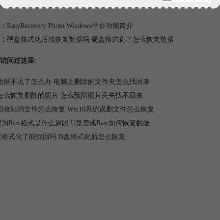
EasyRecovery功能
：
EasyRecovery Photo Windows平台功能简介
：
硬盘格式化后能恢复数据吗 硬盘格式化了怎么恢复数据
访问过这里:
数据不见了怎么办 电脑上删除的文件夹怎么找回来
怎么恢复删除的照片 怎么预防照片丢失找不回来
回收站的文件怎么恢复 Win10系统误删文件怎么恢复
变为Raw格式是什么原因 U盘变成Raw如何恢复数据
被格式化了能找回吗 D盘格式化后怎么恢复