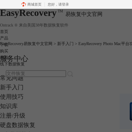
商城首页
您好，
请登录
EasyRecovery
TM
易恢复中文官网
Ontrack ® 来自美国38年数据恢复软件
首页
产品
EasyRecovery易恢复中文官网
>
新手入门
> EasyRecovery Photo Mac
下载
购买
服务中心
教程
线下数据恢复
常见问题
新手入门
使用技巧
知识库
注册/升级
硬盘数据恢复