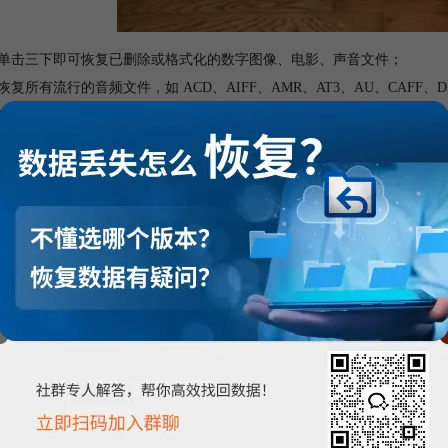
需单击三下即可恢复已删除或格式化的数字图像、电影、声音文件；
速恢复所有流行的音频文件，如 ACD、AIFF、AMR、AT3、AU、CAFF、DS
SF、MP4、MOV、AVI、AJP、 F4V、SVI、TOD、VID、HDMOV、
密驱动器恢复；
建硬盘驱动器/选定卷的完整映像并将其保存在选择的设备上；
择性文件类型，硬盘驱动器/卷恢复；
存扫描信息并恢复恢复；
 JPG、NRW、CR2、CR3、ARW、DNG、ERF、MRW、NEF、ORF、PEF、