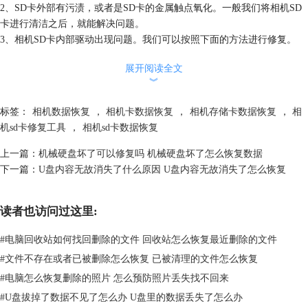
2、SD卡外部有污渍，或者是SD卡的金属触点氧化。一般我们将相机SD
卡进行清洁之后，就能解决问题。
3、相机SD卡内部驱动出现问题。我们可以按照下面的方法进行修复。
Windows系统可以直接在桌面中打开“此电脑”，找到已经连接的SD卡，右
展开阅读全文
键选择“属性”。
︾
标签：
相机数据恢复
，
相机卡数据恢复
，
相机存储卡数据恢复
，
相
机sd卡修复工具
，
相机sd卡数据恢复
上一篇：
机械硬盘坏了可以修复吗 机械硬盘坏了怎么恢复数据
下一篇：
U盘内容无故消失了什么原因 U盘内容无故消失了怎么恢复
读者也访问过这里:
#
电脑回收站如何找回删除的文件 回收站怎么恢复最近删除的文件
#
文件不存在或者已被删除怎么恢复 已被清理的文件怎么恢复
#
电脑怎么恢复删除的照片 怎么预防照片丢失找不回来
图2：选择属性
#
U盘拔掉了数据不见了怎么办 U盘里的数据丢失了怎么办