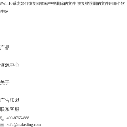
在”属性“界面中选择上方的”工具“，再点击”检查“。
#
Win10系统如何恢复回收站中被删除的文件 恢复被误删的文件用哪个软
件好
产品
资源中心
关于
图3：检查
广告联盟
然后点击”扫描驱动器“，系统会开始自动扫描和恢复SD卡。
联系客服
400-8765-888
kefu@makeding.com