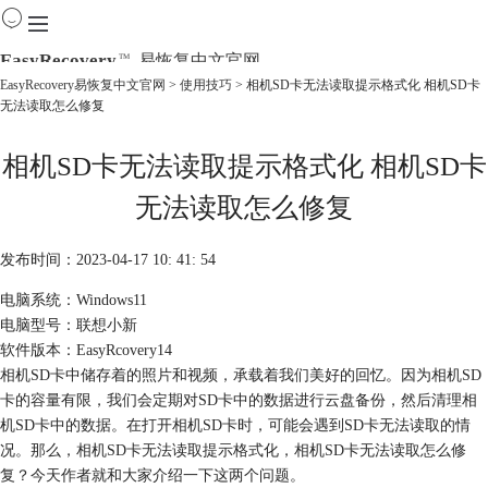
EasyRecovery
易恢复中文官网
TM
EasyRecovery易恢复中文官网
>
使用技巧
> 相机SD卡无法读取提示格式化 相机SD卡
无法读取怎么修复
首页
产品
相机SD卡无法读取提示格式化 相机SD卡
下载
购买
无法读取怎么修复
教程
线下数据恢复
发布时间：2023-04-17 10: 41: 54
电脑系统：Windows11
电脑型号：联想小新
软件版本：EasyRcovery14
相机SD卡中储存着的照片和视频，承载着我们美好的回忆。因为相机SD
卡的容量有限，我们会定期对SD卡中的数据进行云盘备份，然后清理相
机SD卡中的数据。在打开相机SD卡时，可能会遇到SD卡无法读取的情
况。那么，相机SD卡无法读取提示格式化，相机SD卡无法读取怎么修
复？今天作者就和大家介绍一下这两个问题。