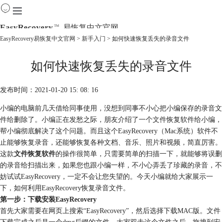
EasyRecovery
易恢复中文官网
TM
EasyRecovery易恢复中文官网
>
新手入门
> 如何快速恢复丢失的录音文件
首页
如何快速恢复丢失的录音文件
产品
下载
购买
发布时间：2021-01-20 15: 08: 16
教程
小编的电脑前几天借给同事使用，没想到同事不小心把小编保存的录音文
线下数据恢复
件给删除了。小编正在发愁之际，朋友介绍了一个文件恢复软件给小编，
帮小编彻底解决了这个问题。而且这个EasyRecovery（Mac系统）软件不
止能够恢复录音，还能够恢复各种文档、音乐、照片和视频，简直厉害。
这款
文件恢复软件
的操作很简单，只需要简单的扫描一下，就能够将误删
的录音给扫描出来，如果您也跟小编一样，不小心弄丢了珍藏的录音，不
妨试试EasyRecovery，一定不会让您失望的。今天小编就给大家展示一
下，如何利用EasyRecovery恢复录音文件。
第一步：下载安装EasyRecovery
首先大家需要在网页上搜索“EasyRecovery”，然后选择下载MAC版。文件
下载完成之后是一个dmg后缀的文件，大家双击这个文件之后，拖拽到安