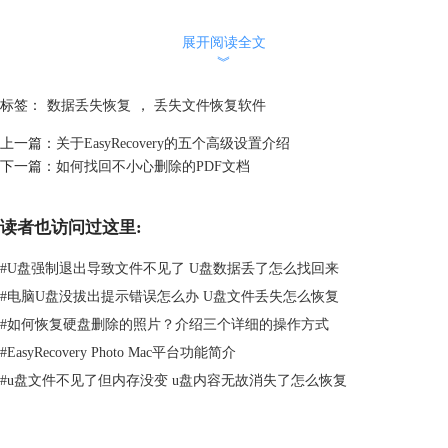
展开阅读全文
︾
标签：
数据丢失恢复
，
丢失文件恢复软件
上一篇：
关于EasyRecovery的五个高级设置介绍
下一篇：
如何找回不小心删除的PDF文档
读者也访问过这里:
#
U盘强制退出导致文件不见了 U盘数据丢了怎么找回来
图2：恢复文件的类型
#
电脑U盘没拔出提示错误怎么办 U盘文件丢失怎么恢复
第三步：等待扫描，扫描完成后选择文件
#
如何恢复硬盘删除的照片？介绍三个详细的操作方式
因为扫描需要一些时间，所以大家需要等待一会儿。等扫描完成之后，大
#
EasyRecovery Photo Mac平台功能简介
家就可以在文件夹中寻找自己丢失的文件了。当找到文件之后，选择文
#
u盘文件不见了但内存没变 u盘内容无故消失了怎么恢复
件，点击右键，选择恢复，就能够将文件恢复到原来的文件夹了。