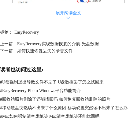
展开阅读全文
︾
标签：
EasyRecovery
上一篇：
EasyRecovery实现数据恢复的介质-光盘数据
下一篇：
如何快速恢复丢失的录音文件
图2：预览功能
如图三所示就是当我们正在扫描文件的情形，此时预览关闭，大家不能看
读者也访问过这里:
到文件扫描的具体情况，只有一个弧形进度条。
#
U盘强制退出导致文件不见了 U盘数据丢了怎么找回来
#
EasyRecovery Photo Windows平台功能简介
#
回收站照片删除了还能找回吗 如何恢复回收站删除的照片
#
移动硬盘突然读不出来了什么原因 移动硬盘突然读不出来了怎么办
#
Mac如何强制清空废纸篓 Mac清空废纸篓还能找回吗