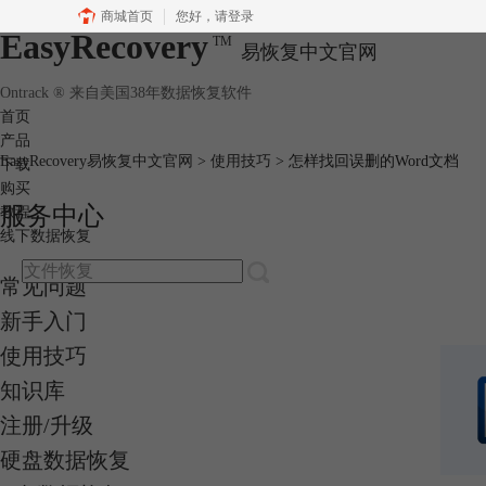
商城首页
您好，
请登录
EasyRecovery
TM
易恢复中文官网
Ontrack ® 来自美国38年数据恢复软件
首页
产品
EasyRecovery易恢复中文官网
>
使用技巧
> 怎样找回误删的Word文档
下载
购买
服务中心
教程
线下数据恢复
常见问题
新手入门
使用技巧
知识库
注册/升级
硬盘数据恢复