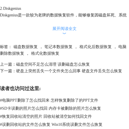
2.Diskgenius
Diskgenius是一款较为老牌的数据恢复软件，能够修复因磁盘坏死、系统
安装失误、电脑病毒等原因导致的数据格式化问题，功能十分强大。但软
件对应的资源库升级较慢，部分机型和系统可能无法适用。
展开阅读全文
︾
标签：
磁盘数据恢复
，
笔记本数据恢复
，
格式化后数据恢复
，
电脑
删除数据恢复
，
格式化数据恢复
上一篇：
磁盘空间不足怎么清理 误删磁盘怎么恢复
下一篇：
硬盘上突然丢失一个文件夹怎么回事 硬盘文件丢失怎么恢复
读者也访问过这里:
#
电脑PPT删除了怎么找回来 怎样恢复删除了的PPT文件
#
SD卡误删的照片怎么找回 内存卡被删除的照片怎么恢复
图2：Diskgenius
#
恢复回收站清空的照片 回收站被清空如何找回文件
3.EasyRecovery
#
误删回收站的文件怎么恢复 Win10系统误删文件怎么恢复