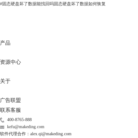
EasyRecovery是一款优秀的数据恢复软件，不仅能够兼容windows和mac双
#
固态硬盘坏了数据能找回吗固态硬盘坏了数据如何恢复
重系统，同时还能够识别u盘、存储卡、手机等多种数据储存设备，可恢
复的文件类型更是多达百余种。研发团队还贴心地准备个人版、专业版和
企业版的安装包，增加了用户的可选性。
产品
资源中心
关于
图3：EasyRecovery
广告联盟
二、
格式化后如何恢复数据
想要恢复格式化的数据，可以借助第三方恢复软件。下面，小编就以
联系客服
EasyRecovery为例，向大家示范一下，如何找回被格式化的数据文件。
400-8765-888
1.选择文件类型
kefu@makeding.com
启动EasyRecovery，进入软件首界面，需要选择待恢复文件的数据类型。
软件代理合作：alex.qi@makeding.com
如果不清楚格式化文件的具体类型，可以勾选上方的“所有数据”选项。选