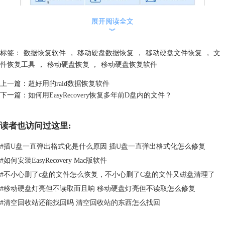
展开阅读全文
︾
标签：
数据恢复软件
，
移动硬盘数据恢复
，
移动硬盘文件恢复
，
文
图 2:EasyRecovery界面
件恢复工具
，
移动硬盘恢复
，
移动硬盘恢复软件
这是一款全能型的数据恢复软件，也是笔者非常喜欢的一款，我第一次找
上一篇：
超好用的raid数据恢复软件
回丢失的数据就是用的它。EasyRecovery的界面简洁明了，使用起来也十
下一篇：
如何用EasyRecovery恢复多年前D盘内的文件？
分简单，甚至一个不会使用电脑的人都能准确无误地使用它。它不仅操作
简单，功能也十分强大。
读者也访问过这里:
EasyRecovery支持从各种储存介质中进行恢复，包括：硬盘驱动器、光
驱、闪存以及其它多媒体移动设备。无论文件是被命令行方式删除，还是
#
插U盘一直弹出格式化是什么原因 插U盘一直弹出格式化怎么修复
被应用程序或者文件系统删除，EasyRecovery都能实现恢复，甚至能重建
#
如何安装EasyRecovery Mac版软件
丢失的RAID。
#
不小心删了c盘的文件怎么恢复，不小心删了C盘的文件又磁盘清理了
总的来说，EasyRecovery是一款比较好用的数据恢复软件了。
亡羊补牢，为时不晚。希望及时的处理可以能够为大家找回曾经丢失的移
#
移动硬盘灯亮但不读取而且响 移动硬盘灯亮但不读取怎么修复
动硬盘数据。有了它们，再也不用担心数据丢失了。
#
清空回收站还能找回吗 清空回收站的东西怎么找回
本文为原创文章，转载请注明出处：
http://www.easyrecoverychina.cn/yingpanhuifu/er-ydyp.html