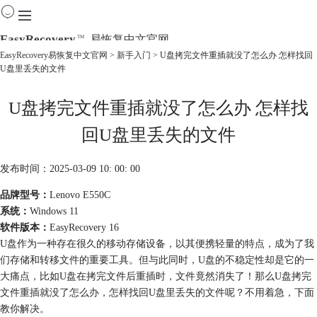
EasyRecovery
易恢复中文官网
TM
EasyRecovery易恢复中文官网
>
新手入门
> U盘拷完文件重插就没了怎么办 怎样找回
U盘里丢失的文件
首页
产品
U盘拷完文件重插就没了怎么办 怎样找
下载
购买
回U盘里丢失的文件
教程
线下数据恢复
发布时间：2025-03-09 10: 00: 00
品牌型号：
Lenovo E550C
系统：
Windows 11
软件版本：
EasyRecovery 16
U盘作为一种存在很久的移动存储设备，以其便携轻量的特点，成为了我
们存储和转移文件的重要工具。但与此同时，U盘的不稳定性却是它的一
大痛点，比如U盘在拷完文件后重插时，文件竟然消失了！那么U盘拷完
文件重插就没了怎么办，怎样找回U盘里丢失的文件呢？不用着急，下面
教你解决。