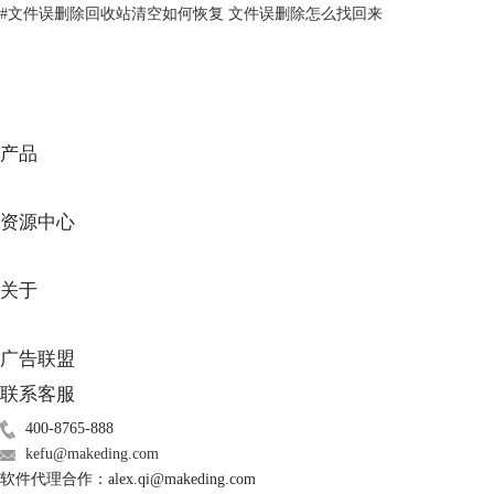
#
文件误删除回收站清空如何恢复 文件误删除怎么找回来
产品
资源中心
关于
图3：选择恢复内容
2、点击下一个按钮进入图4界面：选择恢复位置，这里我们从“已连接硬
广告联盟
盘”中选择对应的U盘，并勾选左下角“深度扫描”选项，点击扫描。
联系客服
400-8765-888
kefu@makeding.com
软件代理合作：alex.qi@makeding.com