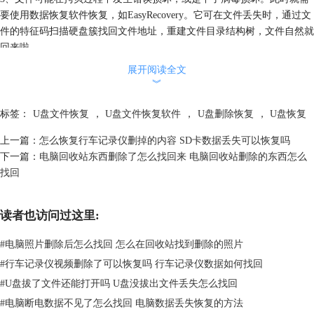
要使用数据恢复软件恢复，如EasyRecovery。它可在文件丢失时，通过文
件的特征码扫描硬盘簇找回文件地址，重建文件目录结构树，文件自然就
回来啦。
展开阅读全文
︾
标签：
U盘文件恢复
，
U盘文件恢复软件
，
U盘删除恢复
，
U盘恢复
上一篇：
怎么恢复行车记录仪删掉的内容 SD卡数据丢失可以恢复吗
下一篇：
电脑回收站东西删除了怎么找回来 电脑回收站删除的东西怎么
找回
图2：EasyRecovery软件
读者也访问过这里:
二、怎样找回U盘里丢失的文件
U盘文件丢失，找回方法如下：
#
电脑照片删除后怎么找回 怎么在回收站找到删除的照片
1、在其他盘中，安装并打开EasyRecovery软件，这是一款兼容Mac、
#
行车记录仪视频删除了可以恢复吗 行车记录仪数据如何找回
Windows双系统的
数据恢复软件
，支持U盘常见的NTFS和ExFat格式，大
#
U盘拔了文件还能打开吗 U盘没拔出文件丢失怎么找回
家普遍都能用。打开后界面如图3，首先我们要选择要恢复的数据类型，
#
电脑断电数据不见了怎么找回 电脑数据丢失恢复的方法
精细化扫描范围。