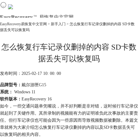
EasyRecovery
易恢复中文官网
TM
EasyRecovery易恢复中文官网
>
新手入门
> 怎么恢复行车记录仪删掉的内容 SD卡数
据丢失可以恢复吗
首页
产品
怎么恢复行车记录仪删掉的内容 SD卡数
下载
购买
据丢失可以恢复吗
教程
线下数据恢复
发布时间：2025-02-17 10: 00: 00
品牌型号：
戴尔游匣G15
系统：
Windows 11
软件版本：
EasyRecovery 16
如今，一些交通问题单凭嘴说，并不好判断是非对错，这时候行车记录仪
就起到了关键作用。其所录制的视频能有力的证明谁负此次事故的主要责
任。但行车记录仪也可能会因为一些原因而导致视频数据被删除。本篇文
章就将为大家介绍怎么恢复行车记录仪删掉的内容以及SD卡数据丢失可
以恢复吗的相关内容。