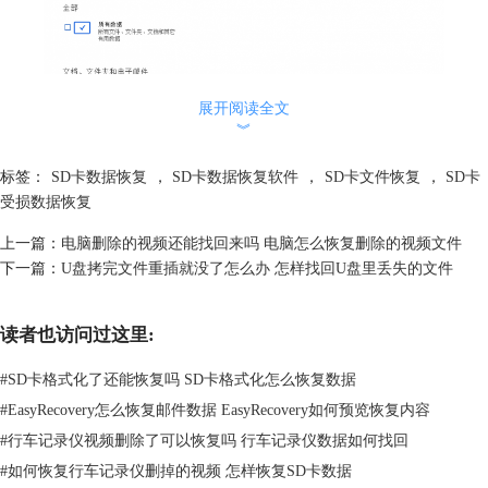
展开阅读全文
︾
标签：
SD卡数据恢复
，
SD卡数据恢复软件
，
SD卡文件恢复
，
SD卡
受损数据恢复
图2：打开EasyRecovery
上一篇：
电脑删除的视频还能找回来吗 电脑怎么恢复删除的视频文件
下一篇：
U盘拷完文件重插就没了怎么办 怎样找回U盘里丢失的文件
5、从列表中选择我们的SD卡作为扫描目标，点击“扫描”开始搜索丢失的
文件。
读者也访问过这里:
图3：选择SD卡作为扫描目标
#
SD卡格式化了还能恢复吗 SD卡格式化怎么恢复数据
6、如果初步扫描未能找到所需文件，可以选择“深度扫描”模式，该模式
#
EasyRecovery怎么恢复邮件数据 EasyRecovery如何预览恢复内容
下软件会更深入地检查硬盘扇区，但耗时较长。
#
行车记录仪视频删除了可以恢复吗 行车记录仪数据如何找回
#
如何恢复行车记录仪删掉的视频 怎样恢复SD卡数据