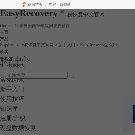
商城首页
您好，
请登录
EasyRecovery
TM
易恢复中文官网
Ontrack ® 来自美国38年数据恢复软件
首页
产品
EasyRecovery易恢复中文官网
>
新手入门
> EasyRecovery怎么用
下载
购买
服务中心
教程
线下数据恢复
常见问题
新手入门
使用技巧
知识库
注册/升级
硬盘数据恢复