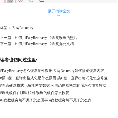
展开阅读全文
︾
标签：
EasyRecovery
上一篇：
如何用EasyRecovery 12恢复误删的照片
下一篇：
如何用EasyRecovery 12恢复办公文档
读者也访问过这里:
#
EasyRecovery怎么恢复邮件数据 EasyRecovery如何预览恢复内容
图2：关闭预览
#
插U盘一直弹出格式化是什么原因 插U盘一直弹出格式化怎么修复
二、在文件恢复过程中关闭预览
#
固态硬盘格式化后能恢复数据吗 固态硬盘格式化后怎么恢复数据
1.在扫描恢复位置的过程中，在上方会出现一个关闭预览选项，用鼠标单
#
误删软件在哪里找回 误删的软件怎么恢复
击一个即可取消勾选，如下图所示。
#
u盘数据突然不见了怎么回事 u盘数据突然不见了怎么办