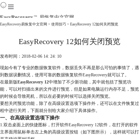
EasyRecovery
易恢复中文官网
TM
EasyRecovery易恢复中文官网
>
使用技巧
> EasyRecovery 12如何关闭预览
首页
EasyRecovery 12如何关闭预览
产品
下载
购买
发布时间：2018-02-06 14: 24: 10
教程
现如今有了专业的数据恢复软件，数据丢失不再是那么可怕的事情了，遇
线下数据恢复
到数据误删情况，使用可靠的数据恢复软件EasyRecovery就可以了。
在最新版
EasyRecovery 12
中增加了不少新功能，其中就包括了预览功
能，可以对扫描出来的文件进行预览，但是如果电脑运行内存不足，预览
的时候会导致死机，所以在必要的时候可以选择关闭预览。
要想关闭预览功能，除了在高级设置选项下操作外，还可以在文件恢复过
程中进行关闭，下面就分别给大家介绍下具体操作。
一、在高级设置选项下操作
1.双击桌面上的快捷图标，打开软件EasyRecovery 12软件，在打开的软件
主界面用鼠标单击左上角的高级设置按钮（如下图所示），这样就可以打
开高级设置对话框。