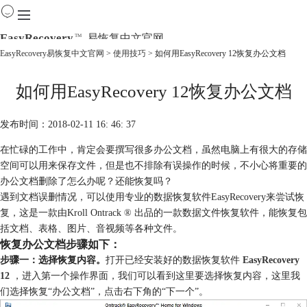
EasyRecovery
易恢复中文官网
TM
EasyRecovery易恢复中文官网
>
使用技巧
> 如何用EasyRecovery 12恢复办公文档
首页
如何用EasyRecovery 12恢复办公文档
产品
下载
购买
发布时间：2018-02-11 16: 46: 37
教程
在忙碌的工作中，肯定会要撰写很多办公文档，虽然电脑上有很大的存储
线下数据恢复
空间可以用来保存文件，但是也不排除有误操作的时候，不小心将重要的
办公文档删除了怎么办呢？还能恢复吗？
遇到文档误删情况，可以使用专业的数据恢复软件EasyRecovery来尝试恢
复，这是一款由Kroll Ontrack ® 出品的一款数据文件恢复软件，能恢复包
括文档、表格、图片、音视频等各种文件。
恢复办公文档步骤如下：
步骤一：选择恢复内容。
打开已经安装好的数据恢复软件
EasyRecovery
12
，进入第一个操作界面，我们可以看到这里要选择恢复内容，这里我
们选择恢复“办公文档”，点击右下角的“下一个”。