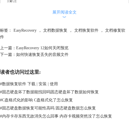
展开阅读全文
︾
标签：
EasyRecovery
，
文档数据恢复
，
文档恢复软件
，
文档修复软
件
上一篇：
EasyRecovery 12如何关闭预览
下一篇：
如何快速恢复丢失的音频文件
读者也访问过这里:
图2：选择恢复位置
除了恢复电脑里面的文件，还可以恢复U盘里面的文件，具体可参考：
如
#
数据恢复软件 下载 | 安装 | 使用
何用EasyRecovery 12恢复U盘误删文件。
#
固态硬盘坏了数据能找回吗固态硬盘坏了数据如何恢复
步骤三：查找文件和文件夹。
确认恢复位置后，单击“扫描”按钮，就可以
开始扫描硬盘，这里一般是不需要任何操作的，等待扫描结束即可。
#
C盘格式化的影响 C盘格式化了怎么恢复
#
固态硬盘数据恢复可能性高吗 固态硬盘数据怎么恢复
#
内存卡存东西无故消失怎么回事 内存卡视频突然没了怎么恢复