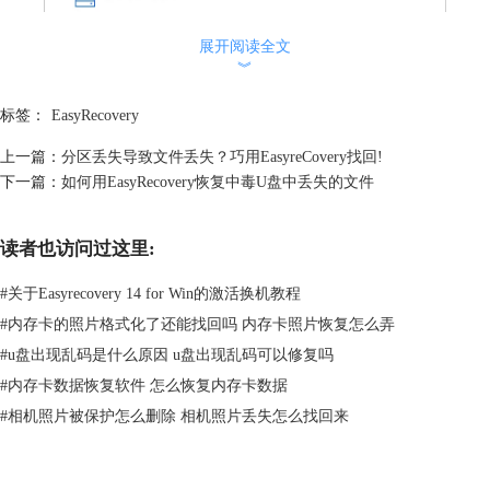
展开阅读全文
︾
图2：选择位置
看上图，小编点击“选择位置”进行选择要恢复的位置，如果你的音频文件
标签：
EasyRecovery
在你桌面或者其他盘，你可以点击软件上的“桌面”和“从磁盘镜像中恢
上一篇：
分区丢失导致文件丢失？巧用EasyreCovery找回!
复”。
下一篇：
如何用EasyRecovery恢复中毒U盘中丢失的文件
点击“选择位置”之后，会来到这个窗口，在这个窗口要求你从熟悉的硬盘
中选择对应的文件夹目录，文件夹目录就会做为
[陈蒙1]
接下来
EasyRecovery搜索的位置。
读者也访问过这里:
#
关于Easyrecovery 14 for Win的激活换机教程
#
内存卡的照片格式化了还能找回吗 内存卡照片恢复怎么弄
#
u盘出现乱码是什么原因 u盘出现乱码可以修复吗
#
内存卡数据恢复软件 怎么恢复内存卡数据
#
相机照片被保护怎么删除 相机照片丢失怎么找回来