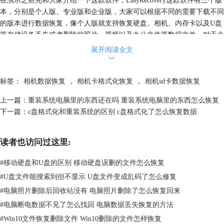
本，分别是个人版、专业版和企业版，大家可以根据不同的需要下载不同
的版本进行数据恢复，像个人版就支持恢复硬盘、相机、内存卡以及U盘
等存储设备丢失或者删除的照片、视频以及办公文件等数据文件，对于个
人使用是完全够用的。
展开阅读全文
1.在EasyRecovery数据恢复软件的“选择恢复内容”主界面选择要恢复的数
︾
据类型，因为要恢复的是丢失的照片文件，所以这里选择“照片”选项，点
击“下一个”。
标签：
相机数据恢复
，
相机卡格式化恢复
，
相机sd卡数据恢复
上一篇：
重装系统电脑里的东西还在吗 重装系统电脑里的东西怎么恢复
下一篇：
c盘格式化和重装系统的区别 c盘格式化了怎么恢复数据
读者也访问过这里:
#
移动硬盘和U盘的区别 移动硬盘误删的文件怎么恢复
#
U盘文件能搜索到但不显示 U盘文件变成乱码了怎么修复
#
电脑照片删除后回收站没有 电脑照片删除了怎么恢复回来
#
电脑断电数据不见了怎么找回 电脑数据丢失恢复的方法
#
Win10文件恢复删除文件 Win10删除的文件怎样恢复