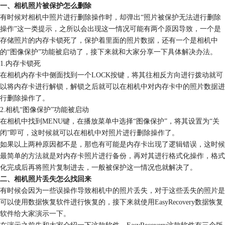
一、相机照片被保护怎么删除
有时候对相机中照片进行删除操作时，却弹出“照片被保护无法进行删除
操作”这一类提示，之所以会出现这一情况可能有两个原因导致，一个是
存储照片的内存卡锁死了，保护着里面的照片数据，还有一个是相机中
的“图像保护”功能被启动了，接下来就和大家分享一下具体解决办法。
1.内存卡锁死
在相机内存卡中侧面找到一个LOCK按键，将其往相反方向进行拨动就可
以将内存卡进行解锁，解锁之后就可以在相机中对内存卡中的照片数据进
行删除操作了。
2.相机“图像保护”功能被启动
在相机中找到MENU键，在播放菜单中选择“图像保护”，将其设置为“关
闭”即可，这时候就可以在相机中对照片进行删除操作了。
如果以上两种原因都不是，那也有可能是内存卡出现了逻辑错误，这时候
最简单的方法就是对内存卡照片进行备份，再对其进行格式化操作，格式
化完成后再将照片复制进去，一般被保护这一情况也就解决了。
二、相机照片丢失怎么找回来
有时候会因为一些误操作导致相机中的照片丢失，对于这些丢失的照片是
可以使用数据恢复软件进行恢复的，接下来就使用EasyRecovery数据恢复
软件给大家演示一下。
在演示之前先和大家介绍一下这款软件，EasyRecovery这款软件有三个版