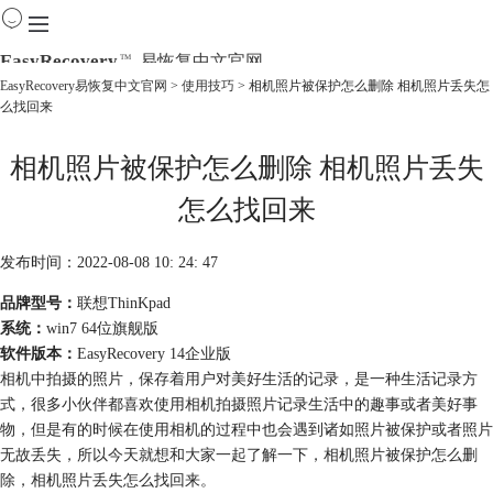
EasyRecovery
易恢复中文官网
TM
EasyRecovery易恢复中文官网
>
使用技巧
> 相机照片被保护怎么删除 相机照片丢失怎
么找回来
首页
产品
相机照片被保护怎么删除 相机照片丢失
下载
购买
怎么找回来
教程
线下数据恢复
发布时间：2022-08-08 10: 24: 47
品牌型号：
联想ThinKpad
系统：
win7 64位旗舰版
软件版本：
EasyRecovery 14企业版
相机中拍摄的照片，保存着用户对美好生活的记录，是一种生活记录方
式，很多小伙伴都喜欢使用相机拍摄照片记录生活中的趣事或者美好事
物，但是有的时候在使用相机的过程中也会遇到诸如照片被保护或者照片
无故丢失，所以今天就想和大家一起了解一下，相机照片被保护怎么删
除，相机照片丢失怎么找回来。