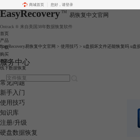
商城首页
您好，
请登录
EasyRecovery
TM
易恢复中文官网
Ontrack ® 来自美国38年数据恢复软件
首页
产品
EasyRecovery易恢复中文官网
>
使用技巧
> u盘损坏文件还能恢复吗 u
下载
购买
服务中心
教程
线下数据恢复
常见问题
新手入门
使用技巧
知识库
注册/升级
硬盘数据恢复