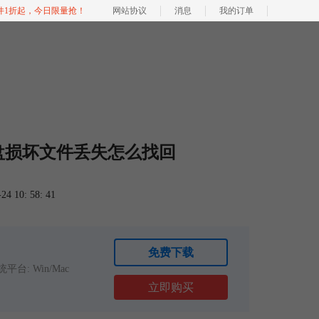
软件1折起，今日限量抢！
网站协议
消息
我的订单
u盘损坏文件丢失怎么找回
 10: 58: 41
免费下载
平台: Win/Mac
立即购买