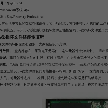
号：
华硕K555L
Windows10系统64位
本：
EasyRecovery Professional
日常生活中常见的数据存储设备，它小巧玲珑，方便携带，为我们的工作
坏的状况。今天，小编就以u盘损坏文件还能恢复吗，u盘损坏文件丢失
u盘损坏文件还能恢复吗
盘文件损坏的原因有很多，大致包括以下几种。
器件故障。
u盘内部存在一系列电子元器件，这些元器件十分细小，一旦出
作失误。
我们在拷贝文件的时候，有时很着急，在文件未完全导入的情况下
脑病毒。
电脑病毒同样会使u盘中的数据文件发生损坏，而u盘作为流通性
述这些情况，u盘文件修复的可能性各不相同。如图1所示，u盘内部的
人员，对元器件进行一一检测，随后才能判断这些数据是否能够修复。
连接线路受损，只需要更换新的连接线就可以了；如果是主板芯片损坏了