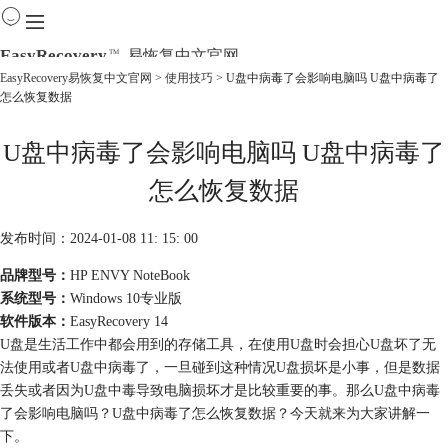
EasyRecovery
易恢复中文官网
TM
EasyRecovery易恢复中文官网
>
使用技巧
> U盘中病毒了会影响电脑吗 U盘中病毒了
怎么恢复数据
首页
产品
U盘中病毒了会影响电脑吗 U盘中病毒了
下载
购买
怎么恢复数据
教程
线下数据恢复
发布时间：2024-01-08 11: 15: 00
品牌型号：
HP ENVY NoteBook
系统型号：
Windows 10专业版
软件版本：
EasyRecovery 14
U盘是生活工作中都会用到的存储工具，在使用U盘时会担心U盘坏了无
法使用或者U盘中病毒了，一旦碰到这种情况U盘损坏是小事，但是数据
丢失或者因为U盘中毒导致电脑损坏才是比较重要的事。那么U盘中病毒
了会影响电脑吗？U盘中病毒了怎么恢复数据？今天就来为大家讲解一
下。