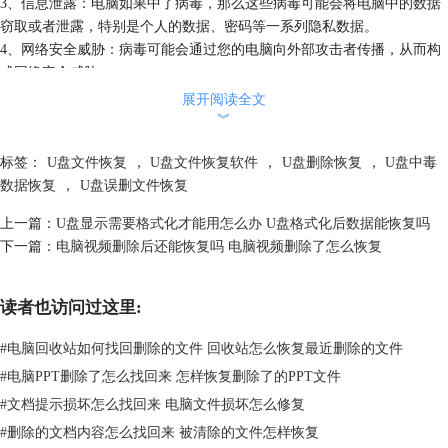
3、信息泄露：电脑如果中了病毒，那么这些病毒可能会将电脑中的数据
窃取或者泄露，特别是个人的数据、密码等一系列隐私数据。
4、网络安全威胁：病毒可能会通过您的电脑向外部攻击者传播，从而构
成网络安全威胁。
U盘中病毒了一定要停止继续使用，电脑上一定要装有杀毒软件以及防恶
展开阅读全文
意软件，这样可以很好的保证电脑不受病毒伤害。此外一定要注意，未知
︾
来源的U盘一定要进行安全扫描，不要随意使用。
标签：
U盘文件恢复
，
U盘文件恢复软件
，
U盘删除恢复
，
U盘中毒
二、U盘中病毒了怎么恢复数据
数据恢复
，
U盘误删文件恢复
上一篇：
U盘显示需要格式化才能用怎么办 U盘格式化后数据能恢复吗
下一篇：
电脑视频删除后还能恢复吗 电脑视频删除了怎么恢复
读者也访问过这里:
#
电脑回收站如何找回删除的文件 回收站怎么恢复最近删除的文件
#
电脑PPT删除了怎么找回来 怎样恢复删除了的PPT文件
#
文档提示损坏怎么找回来 电脑文件损坏怎么修复
图2:U盘中病毒了怎么恢复数据
#
删除的文档内容怎么找回来 被清除的文件怎样恢复
如果U盘中病毒了导致U盘中的文件无法访问或者损坏，遇到这种情况首