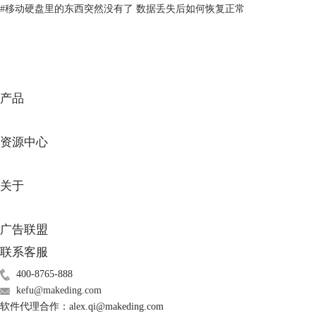
#
移动硬盘里的东西突然没有了 数据丢失后如何恢复正常
先要停止对U盘进行使用，其次给U盘进行杀毒，最后使用数据恢复软件
进行恢复，具体操作步骤如下：
1、U盘杀毒：
当U盘中病毒后要使用专业的杀毒软件进行杀毒，杀毒完成后再进行扫描
查看是否有遗漏，确保U盘中的病毒清理完毕。
2、数据恢复软件：
产品
U盘杀毒完成后进行数据恢复，使用专业的数据恢复软件，以
EasyRecovery为例演示操作步骤：
资源中心
(1)在
EasyRecovery中文网站
中下载安装包，下载完成后进行安装，根据安
装向导提示按步骤进行安装即可。
关于
广告联盟
联系客服
400-8765-888
kefu@makeding.com
软件代理合作：alex.qi@makeding.com