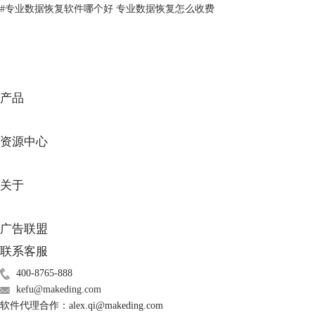
#
专业数据恢复软件哪个好 专业数据恢复怎么收费
速格式化操作，一般只是修改了设备的文件索引，并没有擦除数据本体。
只要U盘没有遭受严重的物理损坏，我们都能用EasyRecovery
数据恢复软
件
来抢救它们。掌握EasyRecovery的使用技巧，就能成为数据恢复领域
的“专家”。不用像我以前那样，花冤枉钱找“电脑城”了。
产品
资源中心
关于
广告联盟
联系客服
400-8765-888
图3：带有透明外壳的U盘
kefu@makeding.com
3、以我手里的U盘为例，在右键菜单中，我对它执行一次格式化操作。
软件代理合作：alex.qi@makeding.com