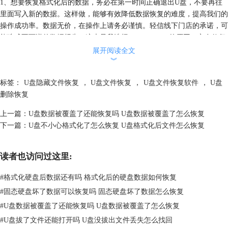
1、想要恢复格式化后的数据，务必在第一时间正确退出U盘，不要再往
里面写入新的数据。这样做，能够有效降低数据恢复的难度，提高我们的
操作成功率。数据无价，在操作上请务必谨慎。轻信线下门店的承诺，可
能造成不可逆的数据损失。这也是我选择EasyRecovery的原因，它在修复
U盘的过程中，不会写入新的数据。因此，不会对U盘数据造成“二次伤
展开阅读全文
︾
害”。
标签：
U盘隐藏文件恢复
，
U盘文件恢复
，
U盘文件恢复软件
，
U盘
删除恢复
上一篇：
U盘数据被覆盖了还能恢复吗 U盘数据被覆盖了怎么恢复
下一篇：
U盘不小心格式化了怎么恢复 U盘格式化后文件怎么恢复
读者也访问过这里:
#
格式化硬盘后数据还有吗 格式化后的硬盘数据如何恢复
#
固态硬盘坏了数据可以恢复吗 固态硬盘坏了数据怎么恢复
图2：带有T口的U盘
#
U盘数据被覆盖了还能恢复吗 U盘数据被覆盖了怎么恢复
#
U盘拔了文件还能打开吗 U盘没拔出文件丢失怎么找回
2、U盘的设计并不复杂，所有文件都保存在它的闪存颗粒中。对U盘的快