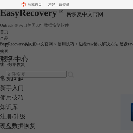
商城首页
您好，
请登录
EasyRecovery
TM
易恢复中文官网
Ontrack ® 来自美国38年数据恢复软件
首页
产品
EasyRecovery易恢复中文官网
>
使用技巧
> 磁盘raw格式解决方法 硬盘r
下载
购买
服务中心
教程
线下数据恢复
常见问题
新手入门
使用技巧
知识库
注册/升级
硬盘数据恢复