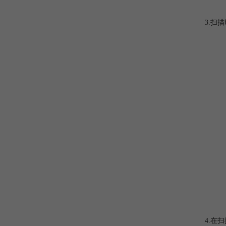
3.扫
4.在