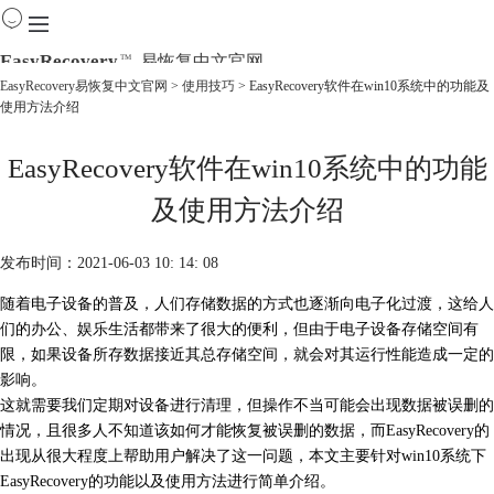
EasyRecovery
易恢复中文官网
TM
EasyRecovery易恢复中文官网
>
使用技巧
> EasyRecovery软件在win10系统中的功能及
使用方法介绍
首页
产品
EasyRecovery软件在win10系统中的功能
下载
购买
及使用方法介绍
教程
线下数据恢复
发布时间：2021-06-03 10: 14: 08
随着电子设备的普及，人们存储数据的方式也逐渐向电子化过渡，这给人
们的办公、娱乐生活都带来了很大的便利，但由于电子设备存储空间有
限，如果设备所存数据接近其总存储空间，就会对其运行性能造成一定的
影响。
这就需要我们定期对设备进行清理，但操作不当可能会出现数据被误删的
情况，且很多人不知道该如何才能恢复被误删的数据，而EasyRecovery的
出现从很大程度上帮助用户解决了这一问题，本文主要针对win10系统下
EasyRecovery的功能以及使用方法进行简单介绍。