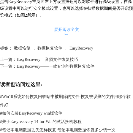
点击EasyRecovery主页面左上方设置按钮可以对软件进行高级设置，在高
级设置中可以进行安全模式设置，也可以选择在扫描数据期间是否开启预
览模式（如图2所示）。
展开阅读全文
︾
标签：
数据恢复
，
数据恢复软件
，
EasyRecovery
上一篇：
EasyRecovery---音频文件恢复技巧
下一篇：
EasyRecovery——一款专业的数据恢复软件
读者也访问过这里:
#
Win10系统如何恢复回收站中被删除的文件 恢复被误删的文件用哪个软
图2：EasyRecovery高级设置
件好
#
如何安装EasyRecovery win版软件
当我们只需要恢复部分被误删数据时，点击高级设置上方的第二个按钮可
以进行文件格式选择，选择我们需要恢复的文件类型（如图3所示）。
#
关于Easyrecovery 14 for Win的激活换机教程
#
笔记本电脑数据丢失怎样恢复 笔记本电脑数据恢复多少钱一次