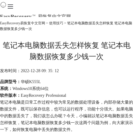
EasyRecovery
易恢复中文官网
TM
EasyRecovery易恢复中文官网
>
使用技巧
> 笔记本电脑数据丢失怎样恢复 笔记本电脑
数据恢复多少钱一次
首页
产品
笔记本电脑数据丢失怎样恢复 笔记本电
下载
购买
脑数据恢复多少钱一次
教程
线下数据恢复
发布时间：2022-12-28 09: 35: 12
品牌型号：
华硕K555L
系统：
Windows10系统64位
软件版本：
EasyRecovery Professional
笔记本电脑是日常工作过程中较为常见的数据处理设备，内部存储大量的
数据文件，既可以保存信息，也可以运行程序，功能十分强大。如果电脑
中的数据丢失了，我们该怎么办呢？今天，小编就以笔记本电脑数据丢失
怎样恢复，笔记本电脑数据恢复多少钱一次这两个问题为例，向大家演示
一下，如何恢复电脑中丢失的数据文件。