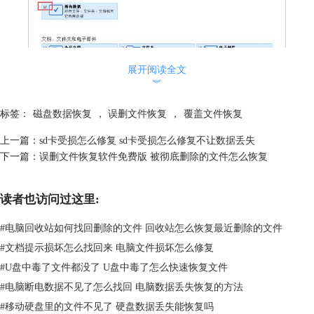
展开阅读全文
︾
标签：
磁盘数据恢复
，
误删文件恢复
，
覆盖文件恢复
上一篇：
sd卡受损怎么修复 sd卡受损怎么修复不让数据丢失
图1：选择文件类型
下一篇：
误删文件恢复软件免费版 被彻底删除的文件怎么恢复
2.选择恢复位置
进入从恢复设置界面，选择需要恢复的文件的储存位置。直接勾选“已连
读者也访问过这里:
接硬盘”一栏中的磁盘符，可以快速定位。选择完成后，点击“扫描”命
令，开始分析文件。
#
电脑回收站如何找回删除的文件 回收站怎么恢复最近删除的文件
#
文档提示损坏怎么找回来 电脑文件损坏怎么修复
#
U盘中毒了文件都没了 U盘中毒了怎么快速恢复文件
#
电脑断电数据不见了怎么找回 电脑数据丢失恢复的方法
#
移动硬盘里的文件不见了 硬盘数据丢失能恢复吗