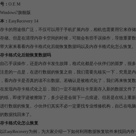
号：
O.E.M
Windows7旗舰版
本：
EasyRecovery 14
存卡的用途很广泛，不仅可以用于手机扩展内存，相机也需要用它来存储
存储。但是在清理内存卡空间的时候，可能会有些手误操作，导致重要数
带大家来看看内存卡格式化后能恢复数据吗以及内存卡格式化怎么恢复。
存卡格式化后能恢复数据吗
自己手误操作，还是内存卡发生故障，格式化都是小伙伴们的噩梦，很多
注意的一点是，在进行数据的恢复之前，我们需要先核实一下，究竟是内
，看内存卡是否真的读不出数据。若确认是被格式化了，我们再来恢复数
在发现内存卡格式化之后，我们一定不能再往卡里面存入新的数据文件了
的纸，即使字迹被擦除了，多少还是会留下一点痕迹。但若是在纸上重新
进行数据的恢复。小伙伴们其实不必一定要找专业维修机构，自己在电脑
的数据找回来了。
存卡格式化怎么恢复
以EasyRecovery为例，为大家介绍一下如何利用数据恢复软件来找回内