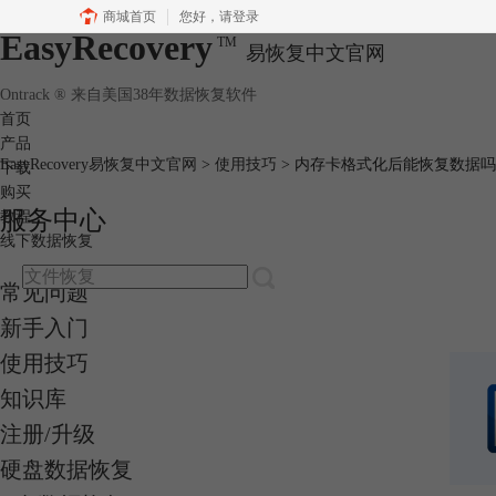
商城首页
您好，
请登录
EasyRecovery
TM
易恢复中文官网
Ontrack ® 来自美国38年数据恢复软件
首页
产品
EasyRecovery易恢复中文官网
>
使用技巧
> 内存卡格式化后能恢复数据吗
下载
购买
服务中心
教程
线下数据恢复
常见问题
新手入门
使用技巧
知识库
注册/升级
硬盘数据恢复