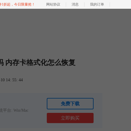
软件1折起，今日限量抢！
网站协议
消息
我的订单
吗 内存卡格式化怎么恢复
 14: 55: 44
免费下载
平台: Win/Mac
立即购买