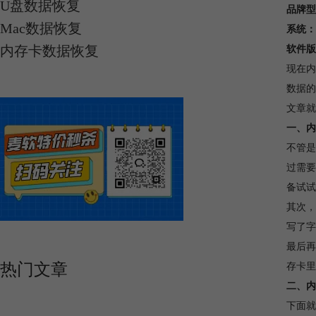
U盘数据恢复
品牌型
Mac数据恢复
系统：
内存卡数据恢复
软件版
现在内
数据的
文章就
一、内
不管是
过需要
备试试
其次，
写了字
最后再
热门文章
存卡里
二、内
下面就