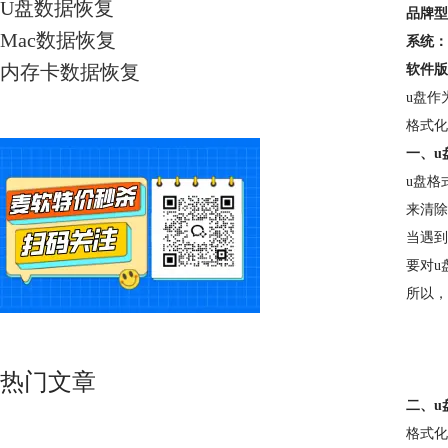
U盘数据恢复
品牌型
Mac数据恢复
系统：
内存卡数据恢复
软件版
u盘作
格式化
一、u
u盘格
来清除
当遇到
要对u
所以，
热门文章
二、u
格式化