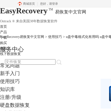
商城首页
您好，
请登录
EasyRecovery
TM
易恢复中文官网
Ontrack ® 来自美国38年数据恢复软件
首页
产品
EasyRecovery易恢复中文官网
>
使用技巧
> u盘中毒格式化有用吗 u盘
下载
购买
服务中心
教程
线下数据恢复
常见问题
新手入门
使用技巧
知识库
注册/升级
硬盘数据恢复