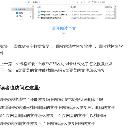
展开阅读全文
︾
标签：
回收站清空数据恢复
，
回收站清空恢复软件
，
回收站恢复软
件
上一篇：
sd卡格式化ntfs跟FAT32区别 sd卡格式化了怎么恢复正常
下一篇：
u盘覆盖的文件能找回来吗 u盘覆盖的文件怎么恢复
读者也访问过这里:
图2 还原或删除
#
回收站被清空了还能恢复吗 回收站清空就是彻底删除了吗
而当回收站内的文件被清除后，文件名首位字母会被改为特殊字符，文件
所在的位置也会被标记为可用簇，当新文件覆盖了原位置后，这份文件才
#
电脑回收站如何找回删除的文件 回收站怎么恢复最近删除的文件
算是被彻底清除。
#
百度网盘删除的文件怎么恢复，百度网盘的文件可以找回吗
用户读取文件都是通过不同的操作系统，但数据恢复软件可以绕过系统，
#
回收站误删文件恢复不了 回收站怎么恢复回来的文件
直接读取硬盘里的内容，再用关键索引找到目标文件，达到恢复数据的目