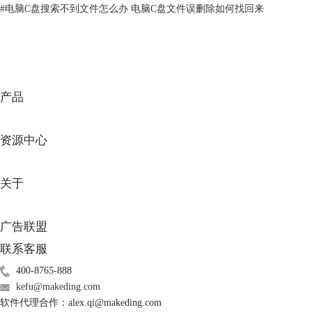
#
电脑C盘搜索不到文件怎么办 电脑C盘文件误删除如何找回来
的，因此回收站清空后是能够找回文件的。
产品
资源中心
关于
图3 EasyRecovery对硬磁盘的监控
广告联盟
二、回收站清空就是彻底删除了吗
联系客服
如上所述，文件在回收站内被清空并没有被彻底清除，只是一般的操作系
统无法再读取到，但它依然存在于硬盘中，而普通用户想要恢复这类内容
400-8765-888
可以借助数据恢复软件，以下是具体步骤：
kefu@makeding.com
1.在EasyRecovery中文网首页找到适合当前操作系统的版本
下载
。
软件代理合作：alex.qi@makeding.com