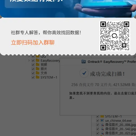
过程很快，像我这个U盘只用了3秒钟就扫描完成了。扫描完成后可以看到
发现扫描出来的内容没有你想要恢复的数据，那么可以点击深度扫描继续