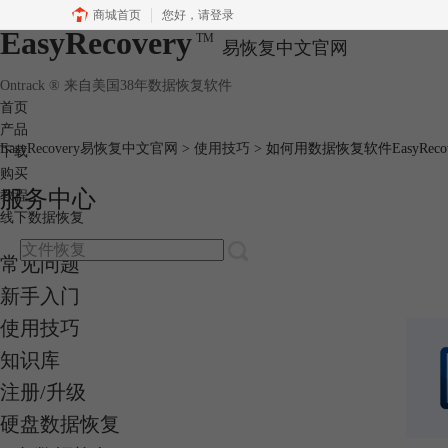
商城首页
您好，
请登录
EasyRecovery
TM
易恢复中文官网
Ontrack ® 来自美国38年数据恢复软件
首页
产品
EasyRecovery易恢复中文官网
>
使用技巧
> 如何用数据恢复软件EasyRec
下载
购买
服务中心
教程
线下数据恢复
常见问题
新手入门
使用技巧
知识库
注册/升级
硬盘数据恢复