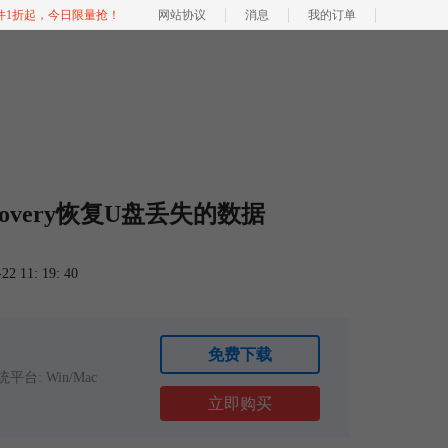
软件1折起，今日限量抢！
网站协议
消息
我的订单
overy恢复U盘丢失的数据
 11: 19: 40
免费下载
平台: Win/Mac
立即购买