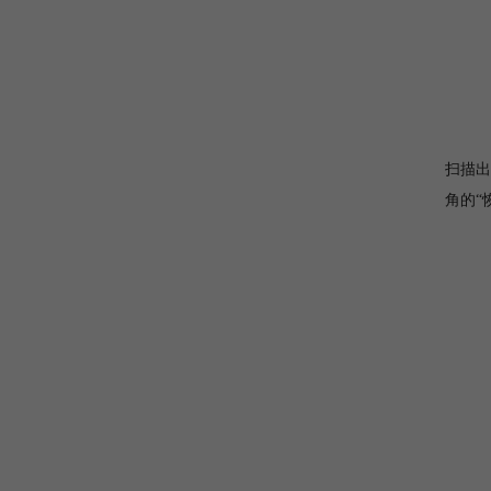
扫描出
角的“