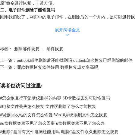
原"命令进行恢复，非常方便。
二、
电子邮件删除了能恢复吗
刚刚我们说了，网页中的电子邮件，在删除后的一个月内，是可以进行恢
复；而离线版的电子邮件，在删除后，也是可以使用回收站自带的“还
展开阅读全文
原”命令进行恢复的。
︾
但如果曾经对回收站执行过清空操作，就无法直接使用“还原”命令恢复删
除的电子邮件了。这时，就需要借助第三方数据恢复软件的帮助。
标签：
删除邮件恢复
，
邮件恢复
在这里，小编向大家推荐一款实用又便捷的数据恢复软件——
EasyRecovery。这是一款专门针对于数据丢失、文件乱码等问题研发的数
上一篇：
outlook邮件删除后还能找到吗 outlook怎么恢复已经删除的邮件
据恢复软件，兼容windows和mac双系统平台，可以恢复U盘、磁盘、回收
下一篇：
哪款数据恢复软件好用 数据恢复成功率高吗
站等多类数据存储设备，同时还附带了个人版、企业版和专业版等三重安
转包，用户可以根据需求自由进行选择，非常地方便。
读者也访问过这里:
下面，小编就以这款软件为例，向大家演示一下，恢复删除电子邮件的详
细流程。
#
怎么恢复行车记录仪删掉的内容 SD卡数据丢失可以恢复吗
1、选择电子邮件
#
电脑文件丢失怎么恢复 文件误删除了怎么才能恢复
启动EasyRecovery后，在“选择恢复内容”的操作界面中，勾选第二排的“电
子邮件”选项。选择完成后，点击底部的“下一个”命令。
#
误删回收站的文件怎么恢复 Win10系统误删文件怎么恢复
#
u盘数据突然不见了怎么回事 u盘数据突然不见了怎么办
#
删除C盘所有文件电脑还能用吗 电脑C盘文件永久删除怎么恢复