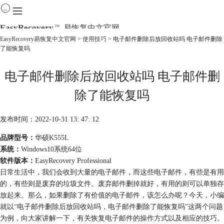
EasyRecovery
易恢复中文官网
TM
EasyRecovery易恢复中文官网
>
使用技巧
> 电子邮件删除后放回收站吗 电子邮件删除
了能恢复吗
首页
产品
电子邮件删除后放回收站吗 电子邮件删
下载
购买
除了能恢复吗
教程
线下数据恢复
发布时间：2022-10-31 13: 47: 12
品牌型号：
华硕K555L
系统：
Windows10系统64位
软件版本：
EasyRecovery Professional
日常生活中，我们会收到大量的电子邮件，而这些电子邮件，有些是有用
的，有些则是废弃的垃圾文件。废弃邮件删掉就好，有用的则可以单独存
放起来。那么，如果删除了有价值的电子邮件，该怎么办呢？今天，小编
就以“电子邮件删除后放回收站吗，电子邮件删除了能恢复吗”这两个问题
为例，向大家讲解一下，有关恢复电子邮件的操作方式以及相应的技巧。