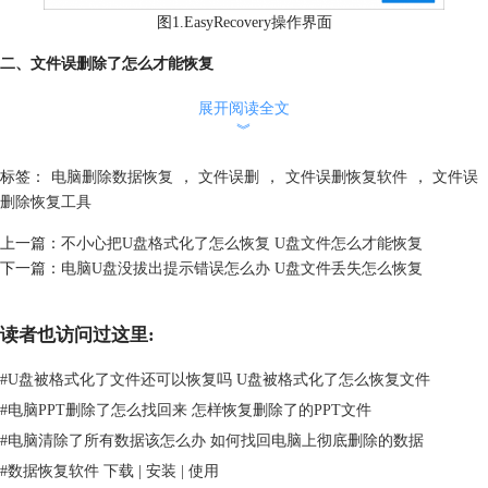
图1.EasyRecovery操作界面
二、文件误删除了怎么才能恢复
误删了重要的文件，可以在电脑的回收站还原它，也可以使用专业的数据
展开阅读全文
恢复软件EasyRecovery来进行恢复文件。下面我为大家分别演示一下这两
︾
个方法的具体操作步骤。
方法一：使用电脑回收站
标签：
电脑删除数据恢复
，
文件误删
，
文件误删恢复软件
，
文件误
首先打开电脑回收站，然后找到需要恢复的文件，右键选择【还原】就可
删除恢复工具
以恢复文件了。
上一篇：
不小心把U盘格式化了怎么恢复 U盘文件怎么才能恢复
下一篇：
电脑U盘没拔出提示错误怎么办 U盘文件丢失怎么恢复
读者也访问过这里:
#
U盘被格式化了文件还可以恢复吗 U盘被格式化了怎么恢复文件
#
电脑PPT删除了怎么找回来 怎样恢复删除了的PPT文件
#
电脑清除了所有数据该怎么办 如何找回电脑上彻底删除的数据
#
数据恢复软件 下载 | 安装 | 使用