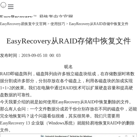
EasyRecovery
易恢复中文官网
TM
EasyRecovery易恢复中文官网
>
使用技巧
> EasyRecovery从RAID存储中恢复文件
首页
EasyRecovery从RAID存储中恢复文件
产品
下载
购买
发布时间：2019-09-05 10: 00: 03
教程
昵名
线下数据恢复
RAID即磁盘阵列，磁盘阵列由许多独立磁盘块组成，在存储数据时将数
据分割成许多部分，分别存放在各个磁盘上，利用各磁盘块的加成实现
1+1>2的效果。我们在电脑中通过RAID技术可以扩展硬盘容量和提高硬
盘数据的可靠性。
今天我要介绍的就是如何使用EasyRecovery从RAID中恢复删除的文件。
那么有人会问：一个文件数据分成若干份分别存放在不同的磁盘中，还能
完全地恢复吗？这个问题看似很难，其实很简单。我们只需要用
EasyRecovery 13
企业版（Windows系统）就能轻易地恢复RAID中的删除
文件。