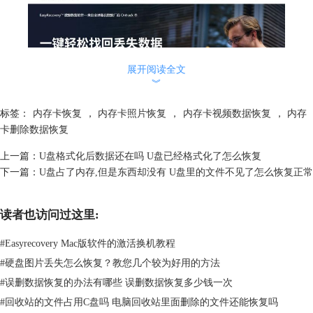
展开阅读全文
︾
标签：
内存卡恢复
，
内存卡照片恢复
，
内存卡视频数据恢复
，
内存
图1：EasyRecovery数据恢复软件
卡删除数据恢复
3、将内存卡连接到电脑上，可以使用内置的内存卡读卡器或外部读卡
上一篇：
U盘格式化后数据还在吗 U盘已经格式化了怎么恢复
器，确保电脑可以识别内存卡。
下一篇：
U盘占了内存,但是东西却没有 U盘里的文件不见了怎么恢复正常
4、打开EasyRecovery软件，在软件界面中我们可以看到，它支持恢复文
档、照片、视频和音频数据。我们需要恢复内存卡中的视频数据，直接勾
选视频即可，并点击下一个。
读者也访问过这里:
#
Easyrecovery Mac版软件的激活换机教程
#
硬盘图片丢失怎么恢复？教您几个较为好用的方法
#
误删数据恢复的办法有哪些 误删数据恢复多少钱一次
#
回收站的文件占用C盘吗 电脑回收站里面删除的文件还能恢复吗