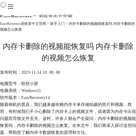
EasyRecovery
易恢复中文官网
TM
EasyRecovery易恢复中文官网
>
新手入门
> 内存卡删除的视频能恢复吗 内存卡删除的
视频怎么恢复
首页
产品
内存卡删除的视频能恢复吗 内存卡删除
下载
购买
的视频怎么恢复
教程
线下数据恢复
发布时间：2023-11-14 10: 00: 00
电脑型号：联想小新
电脑系统：Windows11
软件版本：EasyRecovery14
随着相机的普及，我们越来越依赖内存卡来存储拍摄的照片和视频。然
而，有时候我们不小心删除了内存卡上的视频文件，或者因为内存卡出现
问题而导致文件丢失。这时，许多人都会产生疑问：内存卡删除的视频能
恢复吗，内存卡删除的视频怎么恢复。在本文中，我们将深入探讨这些问
题，帮助您了解内存卡数据恢复的原理和方法。