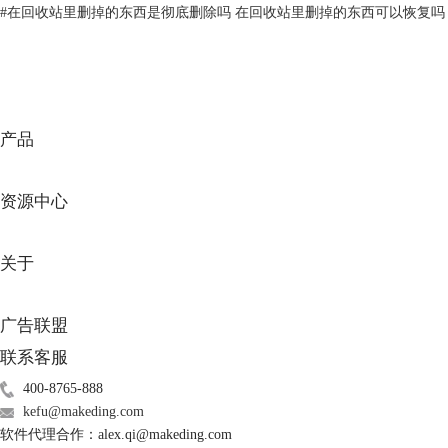
#
在回收站里删掉的东西是彻底删除吗 在回收站里删掉的东西可以恢复吗
产品
图2：选择视频
5、接下来选择视频所在的位置，我们在如下界面中选择外接的内存卡，
资源中心
点击扫描按钮，软件对内存卡进行扫描，寻找可以恢复的视频文件。
关于
图3：选择内存卡
6、扫描完成后，在如下界面中会显示可以恢复的视频文件，我们选择需
广告联盟
要恢复的视频，点击恢复按钮，选择视频恢复的位置，等待软件恢复完毕
即可。
联系客服
400-8765-888
kefu@makeding.com
软件代理合作：alex.qi@makeding.com