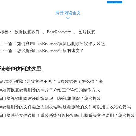
图 2：选择恢复内容
展开阅读全文
︾
三、选择从什么地方中恢复
在选定需要恢复的文件类型后我们即需要选择从什么地方恢复文件，在软
标签：
数据恢复软件
，
EasyRecovery
，
图片恢复
件界面中可看到桌面，文件资料，已连接硬盘以及选择位置这些地方。
如果我们想不起图片原本所在的文件夹，可以直接全选，但是这样查找出
上一篇：
如何利用EasyRecovery恢复已删除的软件安装包
来的文件会比较多，需要多花一点时间进行筛选。如果我们大概知道其原
下一篇：
怎么提高EasyRecovery扫描的速度？
本的位置，也能通过选择位置，然后在弹出的文件框中选择相应的文件
夹。
读者也访问过这里:
#
U盘强制退出导致文件不见了 U盘数据丢了怎么找回来
#
如何恢复硬盘删除的照片？介绍三个详细的操作方式
#
电脑视频删除后还能恢复吗 电脑视频删除了怎么恢复
#
硬盘删除的文件会放入回收站吗 硬盘删除的文件可以用回收站恢复吗
#
电脑系统文件误删了重装系统可以恢复吗 电脑系统文件误删了怎么恢复