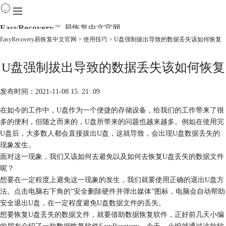
EasyRecovery
易恢复中文官网
TM
EasyRecovery易恢复中文官网
>
使用技巧
> U盘强制拔出导致的数据丢失该如何恢复
首页
U盘强制拔出导致的数据丢失该如何恢复
产品
下载
购买
发布时间：2021-11-08 15: 21: 09
教程
在如今的工作中，U盘作为一个便捷的存储设备，给我们的工作带来了很
线下数据恢复
多的便利，但随之而来的，U盘所带来的问题也越来越多。例如在使用完
U盘后，大多数人都会直接拔出U盘，这就导致，会出现U盘数据丢失的
现象发生。
面对这一现象，我们又该如何去避免以及如何去恢复U盘丢失的数据文件
呢？
想要在一定程度上避免这一现象的发生，我们就要使用正确的退出U盘方
法。点击电脑右下角的“安全删除硬件并弹出媒体”图标，电脑会自动帮助
安全退出U盘，在一定程度避免U盘数据文件的丢失。
想要恢复U盘丢失的数据文件，就要借助数据恢复软件，正好前几天小编
的朋友介绍了一款数据恢复软件
EasyRecovery
，今天，小编就通过这款软