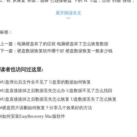
2、在“从恢复”界面，选择“已连接硬盘”下的“H:”U盘，点击“扫描”按钮，
软件会自动对选中的U盘进行全盘扫描。
展开阅读全文
︾
标签：
上一篇：
电脑硬盘坏了的症状 电脑硬盘坏了怎么恢复数据
下一篇：
硬盘数据恢复软件哪个好 硬盘数据恢复一般多少钱
读者也访问过这里:
#
U盘弹出后文件全不见了 U盘里的数据如何恢复
#
U盘直接拔掉之后数据丢失怎么办 U盘数据不见了怎么找回
图2 选择U盘
#
U盘直接拔掉之后数据丢失怎么恢复 U盘数据丢失了怎么恢复
#
硬盘照片误删如何恢复？分享几个效果好的方法
3、EasyRecovery会对U盘内的文件、文件夹进行扫描，我们只需静待扫描
#
如何安装EasyRecovery Mac版软件
结果就可以了。