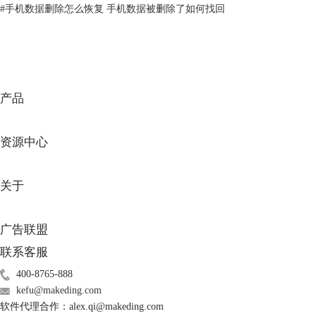
#
手机数据删除怎么恢复 手机数据被删除了如何找回
下图是EasyRecovery恢复软件，它具有友好的界面和直观的操作流程，支
持多种存储介质，包括硬盘驱动器、闪存驱动器、光盘、RAID磁盘阵列
等存储设备的数据恢复。用户可以选择对整个驱动器或特定分区进行扫
描，并可通过搜索过滤器来缩小恢复范围。
产品
资源中心
关于
广告联盟
图3：EasyRecovery恢复软件
联系客服
EasyRecovery提供了不同级别的扫描选项，包括“快速扫描”和“深度扫
400-8765-888
描”，使用它可以扫描出抹除硬盘内可恢复的文件，选择文件即可恢复。
kefu@makeding.com
软件代理合作：alex.qi@makeding.com