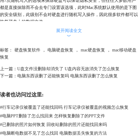
用7次随机写入的选项来抹除硬盘可以保证隐私安全，但往往大多数用户
都是直接抹除而不会去专门设置该选项，此时Mac系统默认使用的是下图
的安全级别，此级别不会对硬盘进行随机写入操作，因此很多软件都可以
恢复硬盘上的数据文件。
展开阅读全文
︾
标签：
硬盘恢复软件
，
电脑硬盘恢复
，
mac硬盘恢复
，
mac移动硬盘
恢复
上一篇：
U盘文件没删除却消失了 U盘内容无故消失了怎么恢复
下一篇：
电脑东西误删了还能恢复吗 电脑东西误删了怎么恢复
图2：mac系统默认选项
二、mac把硬盘抹除了怎么办
读者也访问过这里:
结合上文，我们可以了解到硬盘数据并不是被抹除了就会完全消失，当选
#
行车记录仪被覆盖了还能找回吗 行车记录仪被覆盖的视频怎么恢复
择Mac系统默认的抹除选项抹除硬盘时，还是有很大可能性能够恢复文件
的。如果我们将硬盘抹除，事后又需要找回当中文件，那该怎么办呢？
#
电脑PPT删除了怎么找回来 怎样恢复删除了的PPT文件
１、数据恢复软件。
#
已删除的照片如何恢复 回收站删除的照片还能找回来吗
一些专业的数据恢复软件能扫描和恢复被抹除硬盘上存在的文件，但是选
#
电脑断电数据不见了怎么找回 电脑数据丢失恢复的方法
对软件很重要，不好的软件甚至有可能会进一步破坏硬盘数据。