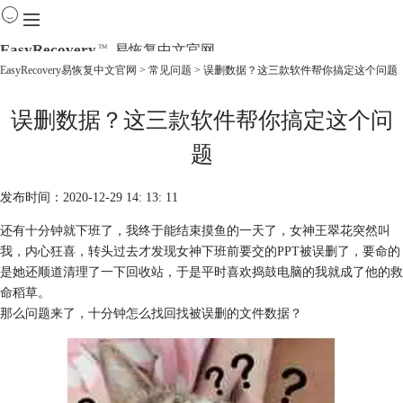
EasyRecovery
易恢复中文官网
TM
EasyRecovery易恢复中文官网
>
常见问题
> 误删数据？这三款软件帮你搞定这个问题
首页
误删数据？这三款软件帮你搞定这个问
产品
下载
题
购买
教程
发布时间：2020-12-29 14: 13: 11
线下数据恢复
还有十分钟就下班了，我终于能结束摸鱼的一天了，女神王翠花突然叫
我，内心狂喜，转头过去才发现女神下班前要交的PPT被误删了，要命的
是她还顺道清理了一下回收站，于是平时喜欢捣鼓电脑的我就成了他的救
命稻草。
那么问题来了，十分钟怎么找回找被误删的文件数据？