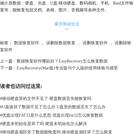
储介质数据：硬盘、光盘、U盘/移动硬盘、数码相机、手机、Raid文件恢
复等，能恢复包括文档、表格、图片、音视频等各种文件。
小编帮女神恢复PPT用的就是EasyRecovery这款软件。以恢复被误删的
PPT为例，打开EasyRecover后，首先选择“办公文档”，点击“下一步”，接
展开阅读全文
︾
着选择“从C盘恢复”，然后点击“扫描”，扫描完成后选择相应的文件夹或
文件，点击右下角的“恢复”按钮就可以了。是不是很简单!
标签：
数据恢复软件
，
误删除数据恢复
，
误删恢复软件
，
误删除恢
复软件
上一篇：
数据恢复软件哪款好？EasyRecovery怎么恢复数据
下一篇：
EasyRecovery(Mac版)专业版与个人版的使用体验与感受
读者也访问过这里:
#
移动硬盘里的文件不见了 硬盘数据丢失能恢复吗
#
U盘拔掉了数据不见了怎么办 U盘里的数据丢失了怎么办
#
优盘出现FAT32是什么意思 优盘出现fat32怎么恢复数据
#
硬盘未初始化是坏了吗 硬盘未初始化怎么解决
图1：Easy Recovery主界面
#
移动硬盘扇区坏了数据能恢复吗 移动硬盘扇区坏了怎么恢复