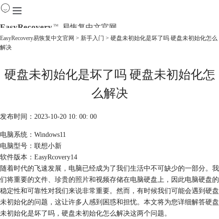
EasyRecovery
易恢复中文官网
TM
EasyRecovery易恢复中文官网
>
新手入门
> 硬盘未初始化是坏了吗 硬盘未初始化怎么
解决
首页
产品
硬盘未初始化是坏了吗 硬盘未初始化怎
下载
购买
么解决
教程
线下数据恢复
发布时间：2023-10-20 10: 00: 00
电脑系统：Windows11
电脑型号：联想小新
软件版本：EasyRcovery14
随着时代的飞速发展，电脑已经成为了我们生活中不可缺少的一部分。我
们将重要的文件、珍贵的照片和视频存储在电脑硬盘上，因此电脑硬盘的
稳定性和可靠性对我们来说非常重要。然而，有时候我们可能会遇到硬盘
未初始化的问题，这让许多人感到困惑和担忧。本文将为您详细解答硬盘
未初始化是坏了吗，硬盘未初始化怎么解决这两个问题。