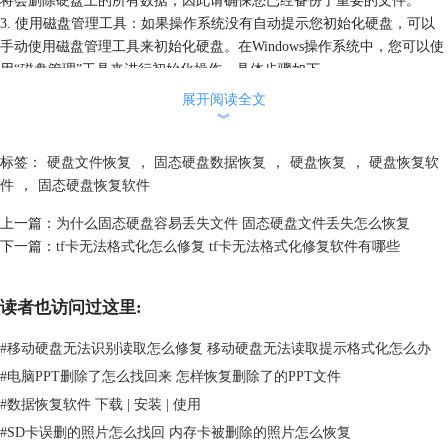
3. 使用磁盘管理工具：如果操作系统没有自动提示您初始化硬盘，可以
手动使用磁盘管理工具来初始化硬盘。在Windows操作系统中，您可以使
用“磁盘管理”工具来进行初始化操作，具体步骤如下。
右键“此电脑”，打开“管理”选项，找到“磁盘管理”。
展开阅读全文
︾
标签：
硬盘文件恢复
，
固态硬盘数据恢复
，
硬盘恢复
，
硬盘恢复软
件
，
固态硬盘恢复软件
上一篇：
为什么固态硬盘容易丢失文件 固态硬盘文件丢失怎么恢复
下一篇：
tf卡无法格式化怎么修复 tf卡无法格式化修复软件有哪些
读者也访问过这里:
图1：按步骤操作
#
移动硬盘无法识别读取怎么修复 移动硬盘无法读取提示格式化怎么办
新磁盘会自动弹出“初始化磁盘”的选项，按提示操作即可。
#
电脑PPT删除了怎么找回来 怎样恢复删除了的PPT文件
#
数据恢复软件 下载 | 安装 | 使用
#
SD卡误删的照片怎么找回 内存卡被删除的照片怎么恢复