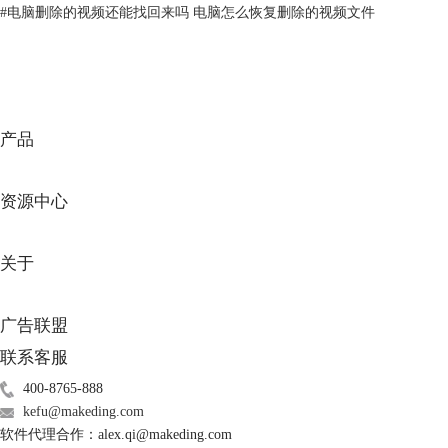
#
电脑删除的视频还能找回来吗 电脑怎么恢复删除的视频文件
产品
资源中心
图2：初始化操作
三、电脑硬盘上的数据不见了怎么恢复
关于
如果电脑硬盘上的数据突然消失不见，或者因为我们的误操作删除，都可
以使用EasyRcovery软件来恢复硬盘数据。
EasyRcovery软件是一款好用的
数据恢复软件
，它在此领域负有盛名。可
广告联盟
以恢复文档、图片、视频和音频数据。无论是保存在硬盘、U盘、SD卡、
联系客服
还是光盘中，它都可以通过扫描寻找能够恢复的数据。同时，这款软件对
400-8765-888
小白非常友好，它的操作界面简洁明了，操作方法十分简单，下面我们一
kefu@makeding.com
起来看一下操作步骤。
软件代理合作：alex.qi@makeding.com
1. 打开这款软件之后，我们勾选页面中的“所有数据”，如果你只需要恢复