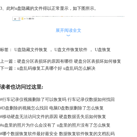
3、此时u盘隐藏的文件得以正常显示，如下图所示。
展开阅读全文
︾
标签：
U盘隐藏文件恢复
，
U盘文件恢复软件
，
U盘恢复
二、u盘被隐藏的文件夹怎么恢复
上一篇：
硬盘分区表损坏的原因有哪些 硬盘分区表损坏如何修复
u盘中病毒后，可能会将u盘中的文件夹与病毒同时隐藏起来。如果是由于
下一篇：
u盘乱码修复工具哪个好 u盘乱码怎么解决
病毒使u盘中文件夹被隐藏，那么我们可以借助专业的数据恢复软件
EasyRecovery将其找回。
首先将u盘与电脑连接，然后启动EasyRecovery软件，直接单击“下一
读者也访问过这里:
个”按钮。
#
行车记录仪视频删除了可以恢复吗 行车记录仪数据如何找回
#
D盘删除的视频怎么找回 电脑D盘数据删除了怎么恢复
#
移动硬盘无法访问文件的原因 硬盘数据丢失后如何恢复
#
u盘里的照片为什么会没有了 u盘里的照片没有了怎么恢复
#
哪个数据恢复软件最好最安全 数据恢复软件恢复的文档乱码