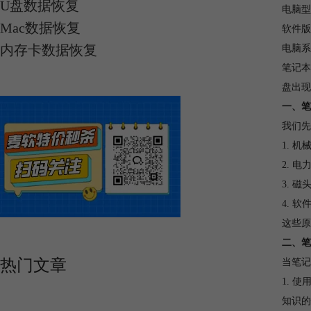
U盘数据恢复
电脑型
Mac数据恢复
软件版本
内存卡数据恢复
电脑系统
笔记本
盘出现
一、笔
我们先
1. 
2. 
3. 
4. 
这些原
二、笔
热门文章
当笔记
1. 
知识的