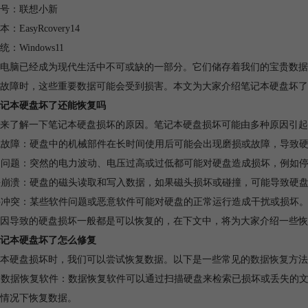
号：联想小新
：EasyRcovery14
：Windows11
电脑已经成为现代生活中不可或缺的一部分。它们储存着我们的宝贵数据
故障时，这些重要数据可能会受到损害。本文为大家介绍笔记本硬盘坏了
记本硬盘坏了还能恢复吗
来了解一下笔记本硬盘损坏的原因。笔记本硬盘损坏可能由多种原因引起
机械故障：硬盘中的机械部件在长时间使用后可能会出现磨损或故障，导致
电力问题：突然的电力波动、电压过高或过低都可能对硬盘造成损坏，例如
磁头崩溃：硬盘的磁头读取和写入数据，如果磁头损坏或碰撞，可能导致硬
软件冲突：某些软件问题或恶意软件可能对硬盘的正常运行造成干扰或损坏
因导致的硬盘损坏一般都是可以恢复的，在下文中，将为大家介绍一些恢
记本硬盘坏了怎么修复
本硬盘损坏时，我们可以尝试恢复数据。以下是一些常见的
数据恢复
方法
使用数据恢复软件：数据恢复软件可以通过扫描硬盘来检索已损坏或丢失的
情况下恢复数据。