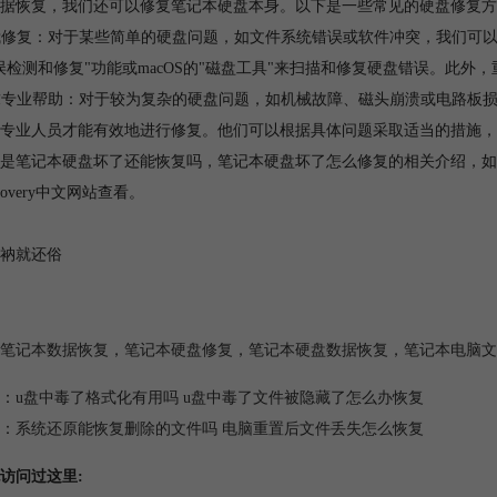
据恢复，我们还可以修复笔记本硬盘本身。以下是一些常见的硬盘修复方
自我修复：对于某些简单的硬盘问题，如文件系统错误或软件冲突，我们可以
误检测和修复"功能或macOS的"磁盘工具"来扫描和修复硬盘错误。此
寻求专业帮助：对于较为复杂的硬盘问题，如机械故障、磁头崩溃或电路板
专业人员才能有效地进行修复。他们可以根据具体问题采取适当的措施，
是笔记本硬盘坏了还能恢复吗，笔记本硬盘坏了怎么修复的相关介绍，如
Rcovery中文网站查看。
衲就还俗
笔记本数据恢复
，
笔记本硬盘修复
，
笔记本硬盘数据恢复
，
笔记本电脑文
：
u盘中毒了格式化有用吗 u盘中毒了文件被隐藏了怎么办恢复
：
系统还原能恢复删除的文件吗 电脑重置后文件丢失怎么恢复
访问过这里: