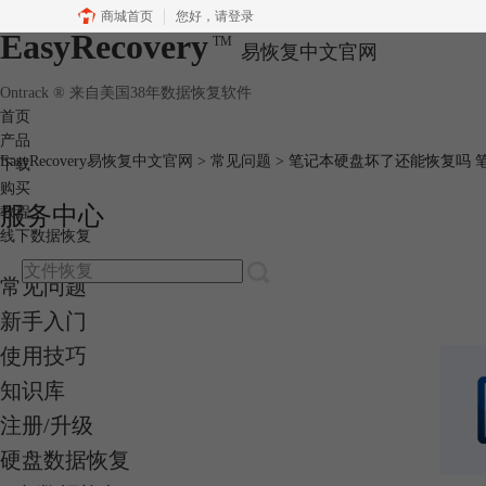
商城首页
您好，
请登录
EasyRecovery
TM
易恢复中文官网
Ontrack ® 来自美国38年数据恢复软件
首页
产品
EasyRecovery易恢复中文官网
>
常见问题
> 笔记本硬盘坏了还能恢复吗 
下载
购买
服务中心
教程
线下数据恢复
常见问题
新手入门
使用技巧
知识库
注册/升级
硬盘数据恢复