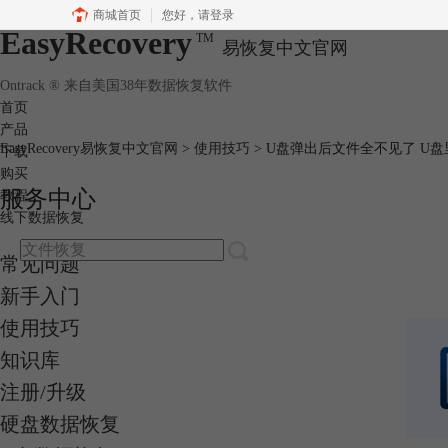
商城首页
您好，
请登录
EasyRecovery
TM
易恢复中文官网
Ontrack ® 来自美国38年数据恢复软件
首页
产品
EasyRecovery易恢复中文官网
>
使用技巧
> U盘弹出后文件全不见了 U
下载
购买
服务中心
教程
线下数据恢复
常见问题
新手入门
使用技巧
知识库
注册/升级
硬盘数据恢复