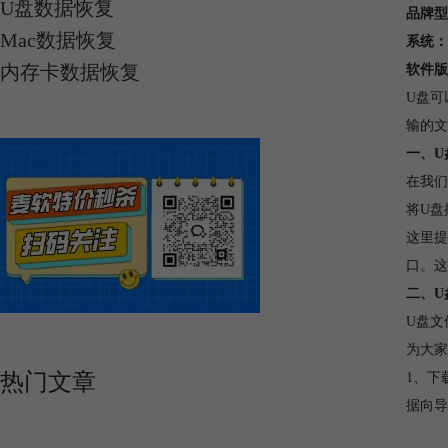
U盘数据恢复
品牌型
Mac数据恢复
系统：
内存卡数据恢复
软件版
U盘可
输的文
一、U
在我们
将U盘
这里提
口。这
二、U
U盘文
为大家
热门文章
1、下载
据向导