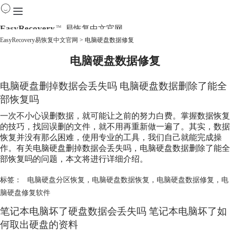
EasyRecovery
易恢复中文官网
TM
EasyRecovery易恢复中文官网
>
电脑硬盘数据修复
电脑硬盘数据修复
首页
产品
下载
电脑硬盘删掉数据会丢失吗 电脑硬盘数据删除了能全
购买
部恢复吗
教程
一次不小心误删数据，就可能让之前的努力白费。掌握数据恢复
线下数据恢复
的技巧，找回误删的文件，就不用再重新做一遍了。其实，数据
恢复并没有那么困难，使用专业的工具，我们自己就能完成操
作。有关电脑硬盘删掉数据会丢失吗，电脑硬盘数据删除了能全
部恢复吗的问题，本文将进行详细介绍。
标签：
电脑硬盘分区恢复
，
电脑硬盘数据恢复
，
电脑硬盘数据修复
，
电
脑硬盘修复软件
笔记本电脑坏了硬盘数据会丢失吗 笔记本电脑坏了如
何取出硬盘的资料