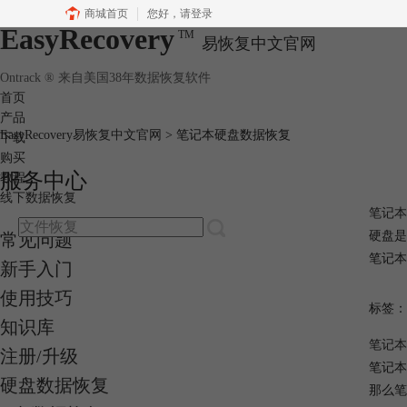
商城首页
您好，
请登录
EasyRecovery
TM
易恢复中文官网
Ontrack ® 来自美国38年数据恢复软件
首页
产品
EasyRecovery易恢复中文官网
>
笔记本硬盘数据恢复
下载
购买
服务中心
教程
线下数据恢复
笔记本
硬盘是
常见问题
笔记本
新手入门
使用技巧
标签：
知识库
笔记本
注册/升级
笔记本
硬盘数据恢复
那么笔