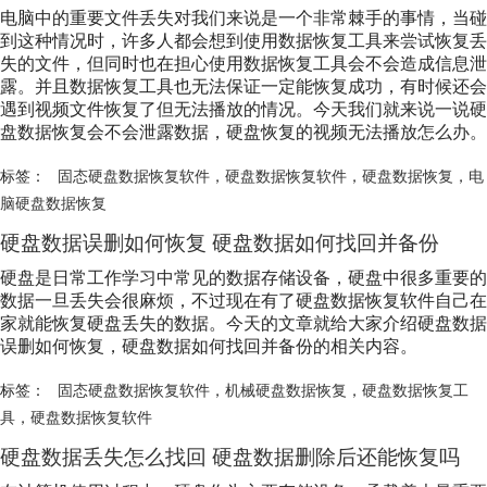
电脑中的重要文件丢失对我们来说是一个非常棘手的事情，当碰
到这种情况时，许多人都会想到使用数据恢复工具来尝试恢复丢
失的文件，但同时也在担心使用数据恢复工具会不会造成信息泄
露。并且数据恢复工具也无法保证一定能恢复成功，有时候还会
遇到视频文件恢复了但无法播放的情况。今天我们就来说一说硬
盘数据恢复会不会泄露数据，硬盘恢复的视频无法播放怎么办。
标签：
固态硬盘数据恢复软件
，
硬盘数据恢复软件
，
硬盘数据恢复
，
电
脑硬盘数据恢复
硬盘数据误删如何恢复 硬盘数据如何找回并备份
硬盘是日常工作学习中常见的数据存储设备，硬盘中很多重要的
数据一旦丢失会很麻烦，不过现在有了
硬盘数据恢复软件
自己在
家就能恢复硬盘丢失的数据。今天的文章就给大家介绍硬盘数据
误删如何恢复，硬盘数据如何找回并备份的相关内容。
标签：
固态硬盘数据恢复软件
，
机械硬盘数据恢复
，
硬盘数据恢复工
具
，
硬盘数据恢复软件
硬盘数据丢失怎么找回 硬盘数据删除后还能恢复吗