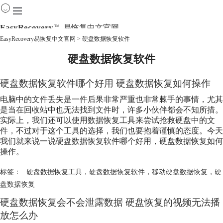
EasyRecovery
易恢复中文官网
TM
EasyRecovery易恢复中文官网
>
硬盘数据恢复软件
硬盘数据恢复软件
首页
产品
下载
硬盘数据恢复软件
哪个好用 硬盘数据恢复如何操作
购买
电脑中的文件丢失是一件后果非常严重也非常棘手的事情，尤其
教程
是当在回收站中也无法找到文件时，许多小伙伴都会不知所措。
线下数据恢复
实际上，我们还可以使用数据恢复工具来尝试抢救硬盘中的文
件，不过对于这个工具的选择，我们也要抱着谨慎的态度。今天
我们就来说一说
硬盘数据恢复软件
哪个好用，硬盘数据恢复如何
操作。
标签：
硬盘数据恢复工具
，
硬盘数据恢复软件
，
移动硬盘数据恢复
，
硬
盘数据恢复
硬盘数据恢复会不会泄露数据 硬盘恢复的视频无法播
放怎么办