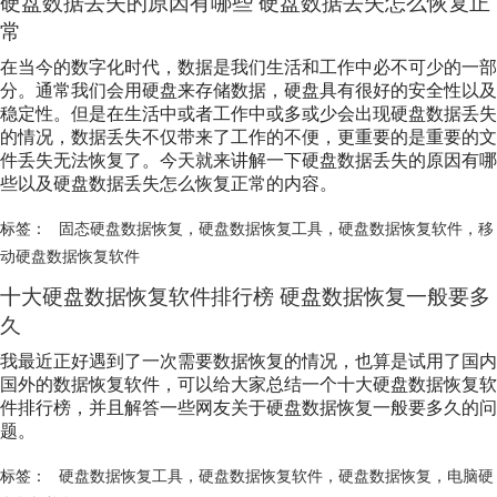
硬盘数据丢失的原因有哪些 硬盘数据丢失怎么恢复正
常
在当今的数字化时代，数据是我们生活和工作中必不可少的一部
分。通常我们会用硬盘来存储数据，硬盘具有很好的安全性以及
稳定性。但是在生活中或者工作中或多或少会出现硬盘数据丢失
的情况，数据丢失不仅带来了工作的不便，更重要的是重要的文
件丢失无法恢复了。今天就来讲解一下硬盘数据丢失的原因有哪
些以及硬盘数据丢失怎么恢复正常的内容。
标签：
固态硬盘数据恢复
，
硬盘数据恢复工具
，
硬盘数据恢复软件
，
移
动硬盘数据恢复软件
十大
硬盘数据恢复软件
排行榜 硬盘数据恢复一般要多
久
我最近正好遇到了一次需要数据恢复的情况，也算是试用了国内
国外的数据恢复软件，可以给大家总结一个十大
硬盘数据恢复软
件
排行榜，并且解答一些网友关于硬盘数据恢复一般要多久的问
题。
标签：
硬盘数据恢复工具
，
硬盘数据恢复软件
，
硬盘数据恢复
，
电脑硬