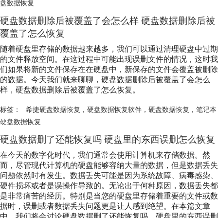
盘数据恢复
硬盘数据删除后被覆盖了会怎么样 硬盘数据删除后被
覆盖了怎么恢复
随着硬盘里存储的数据越来越多，我们可以通过清理硬盘中过期
的文件释放空间。在这过程中可能出现误删文件的情况，这时我
们如果将新的文件保存在在硬盘中，新保存的文件会覆盖被删除
的数据。今天我们就来聊聊，硬盘数据删除后被覆盖了会怎么
样，硬盘数据删除后被覆盖了怎么恢复。
标签：
希捷硬盘数据恢复
，
硬盘数据恢复软件
，
硬盘数据恢复
，
笔记本
硬盘数据恢复
硬盘数据删了还能恢复吗 硬盘里的东西误删怎么恢复
在今天的数字化时代，我们通常会使用计算机来存储数据。然
而，尽管现代计算机的硬盘能够容纳大量的数据，但是数据丢失
问题依然时有发生。数据丢失可能是因为系统故障、病毒感染、
硬件损坏或者是误操作导致的。无论出于何种原因，数据丢失都
是非常痛苦的经历。特别是当您的硬盘里存储着重要的文件或数
据时，误删或者数据丢失问题更是让人感到绝望。在本篇文章
中，我们将会讨论硬盘数据删了还能恢复吗，硬盘里的东西误删