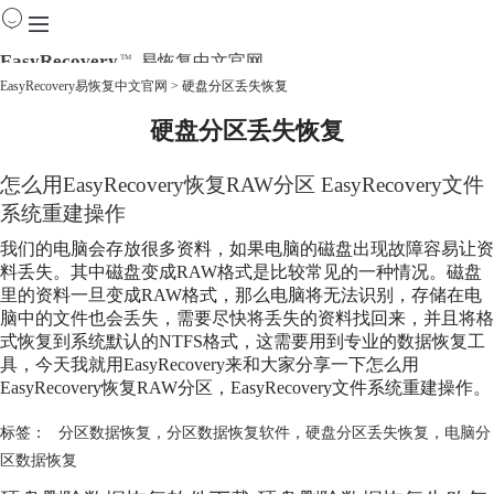
EasyRecovery
易恢复中文官网
TM
EasyRecovery易恢复中文官网
>
硬盘分区丢失恢复
硬盘分区丢失恢复
首页
产品
下载
怎么用EasyRecovery恢复RAW分区 EasyRecovery文件
购买
系统重建操作
教程
我们的电脑会存放很多资料，如果电脑的磁盘出现故障容易让资
线下数据恢复
料丢失。其中磁盘变成RAW格式是比较常见的一种情况。磁盘
里的资料一旦变成RAW格式，那么电脑将无法识别，存储在电
脑中的文件也会丢失，需要尽快将丢失的资料找回来，并且将格
式恢复到系统默认的NTFS格式，这需要用到专业的数据恢复工
具，今天我就用EasyRecovery来和大家分享一下怎么用
EasyRecovery恢复RAW分区，EasyRecovery文件系统重建操作。
标签：
分区数据恢复
，
分区数据恢复软件
，
硬盘分区丢失恢复
，
电脑分
区数据恢复