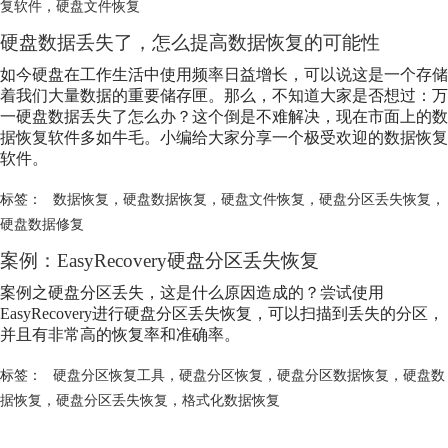
复软件
，
硬盘文件恢复
硬盘数据丢失了，怎么提高数据恢复的可能性
如今硬盘在工作生活中使用频率日益增长，可以说这是一个存储
着我们大量数据的重要储存匣。那么，不知道大家是否想过：万
一硬盘数据丢失了怎么办？这个倒是不难解决，现在市面上的数
据恢复软件多如牛毛。小编给大家分享一个极受欢迎的数据恢复
软件。
标签：
数据恢复
，
硬盘数据恢复
，
硬盘文件恢复
，
硬盘分区丢失恢复
，
硬盘数据修复
案例：EasyRecovery
硬盘分区丢失恢复
案例之硬盘分区丢失，这是什么原因造成的？尝试使用
EasyRecovery进行
硬盘分区丢失恢复
，可以扫描到丢失的分区，
并且有非常高的恢复率和准确率。
标签：
硬盘分区恢复工具
，
硬盘分区恢复
，
硬盘分区数据恢复
，
硬盘数
据恢复
，
硬盘分区丢失恢复
，
格式化数据恢复