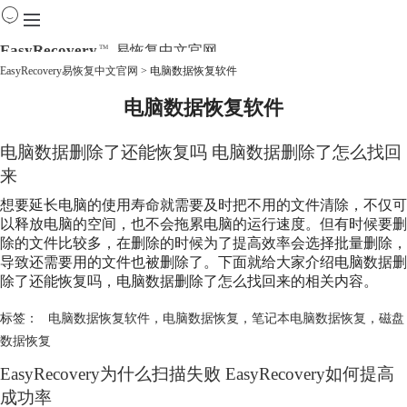
EasyRecovery
易恢复中文官网
TM
EasyRecovery易恢复中文官网
>
电脑数据恢复软件
电脑数据恢复软件
首页
产品
下载
电脑数据删除了还能恢复吗 电脑数据删除了怎么找回
购买
来
教程
想要延长电脑的使用寿命就需要及时把不用的文件清除，不仅可
线下数据恢复
以释放电脑的空间，也不会拖累电脑的运行速度。但有时候要删
除的文件比较多，在删除的时候为了提高效率会选择批量删除，
导致还需要用的文件也被删除了。下面就给大家介绍电脑数据删
除了还能恢复吗，电脑数据删除了怎么找回来的相关内容。
标签：
电脑数据恢复软件
，
电脑数据恢复
，
笔记本电脑数据恢复
，
磁盘
数据恢复
EasyRecovery为什么扫描失败 EasyRecovery如何提高
成功率