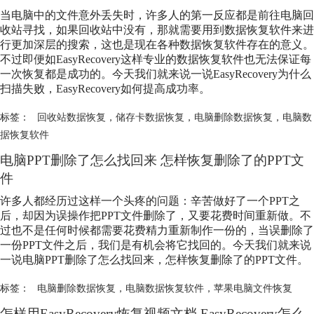
当电脑中的文件意外丢失时，许多人的第一反应都是前往电脑回
收站寻找，如果回收站中没有，那就需要用到数据恢复软件来进
行更加深层的搜索，这也是现在各种数据恢复软件存在的意义。
不过即便如EasyRecovery这样专业的数据恢复软件也无法保证每
一次恢复都是成功的。今天我们就来说一说EasyRecovery为什么
扫描失败，EasyRecovery如何提高成功率。
标签：
回收站数据恢复
，
储存卡数据恢复
，
电脑删除数据恢复
，
电脑数
据恢复软件
电脑PPT删除了怎么找回来 怎样恢复删除了的PPT文
件
许多人都经历过这样一个头疼的问题：辛苦做好了一个PPT之
后，却因为误操作把PPT文件删除了，又要花费时间重新做。不
过也不是任何时候都需要花费精力重新制作一份的，当误删除了
一份PPT文件之后，我们是有机会将它找回的。今天我们就来说
一说电脑PPT删除了怎么找回来，怎样恢复删除了的PPT文件。
标签：
电脑删除数据恢复
，
电脑数据恢复软件
，
苹果电脑文件恢复
怎样用EasyRecovery恢复视频文档 EasyRecovery怎么