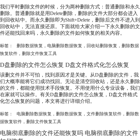
我们平时删除文件的时候，分为两种删除方式：普通删除和永久
删除。普通删除就是用Delete删除，删除的文件大部分都会进入
到回收站中。而永久删除即为Shift+Delete，删除后文件不进入到
回收站中，无法直接还原。下面就给大家介绍一下永久删除的文
件还能找回来吗，永久删除的文件如何恢复的相关内容。
标签：
删除数据恢复
，
电脑删除数据恢复
，
回收站删除恢复
，
删除数据
恢复软件
，
删除文件恢复工具
D盘删除的文件怎么恢复 D盘文件格式化怎么恢复
误删文件并不可怕，找到原因才是关键。从D盘删除的文件，我
们大概率能将它们成功找回。无论是清空回收站，还是永久删除
的文件，都能使用技术手段恢复。不用使用什么专业设备，我们
在家就可以操作。有关D盘删除的文件怎么恢复，D盘文件格式
化怎么恢复的问题，本文将进行详细介绍。
标签：
电脑删除数据恢复
，
删除数据恢复
，
文件删除恢复软件
，
删除数
据恢复软件
，
删除文件恢复工具
电脑彻底删除的文件还能恢复吗 电脑彻底删除的文件