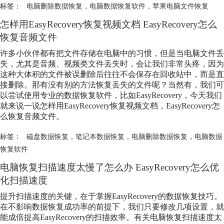
标签：
电脑删除数据恢复
，
电脑数据恢复软件
，
苹果电脑文件恢复
怎样用EasyRecovery恢复视频文档 EasyRecovery怎么
恢复音频文件
许多小伙伴都有把文件存储在电脑中的习惯，但是当电脑文件丢
失，尤其是音频、视频类文件丢失时，会让我们非常头疼，因为
这种大体积的文件被误删除后往往不会保存在回收站中，而是直
接删除。那有没有别的方法恢复丢失的文件呢？当然有，我们可
以尝试使用专业的数据恢复软件，比如EasyRecovery，今天我们
就来说一说怎样用EasyRecovery恢复视频文档，EasyRecovery怎
么恢复音频文件。
标签：
磁盘数据恢复
，
笔记本数据恢复
，
电脑删除数据恢复
，
电脑数据
恢复软件
电脑恢复扫描速度太慢了怎么办 EasyRecovery怎么优
化扫描速度
提升扫描速度的关键，在于掌握EasyRecovery的数据恢复技巧。
在不影响数据恢复成功率的前提下，我们只要修改几项设置，就
能成倍提高EasyRecovery的扫描效率。有关电脑恢复扫描速度太