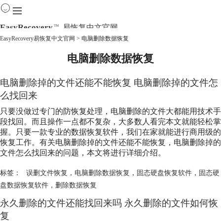
EasyRecovery
易恢复中文官网
TM
EasyRecovery易恢复中文官网
>
电脑删除数据恢复
电脑删除数据恢复
首页
产品
下载
电脑删除掉的文件还能不能恢复 电脑删除掉的文件怎
购买
么找回来
教程
只要没做过专门的防恢复处理，电脑删除的文件大都能用技术手
线下数据恢复
段找回。而且操作一点都不复杂，大多数人看完本文就能轻松掌
握。只要一款专业的数据恢复软件，我们在家就能进行商用级的
恢复工作。有关电脑删除掉的文件还能不能恢复，电脑删除掉的
文件怎么找回来的问题，本文将进行详细介绍。
标签：
误删文件恢复
，
电脑删除数据恢复
，
固态硬盘恢复软件
，
固态硬
盘数据恢复软件
，
删除数据恢复
永久删除的文件还能找回来吗 永久删除的文件如何恢
复