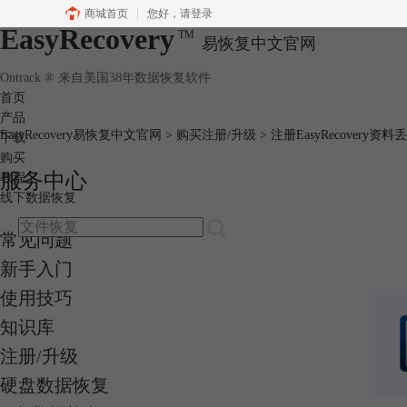
商城首页
您好，
请登录
EasyRecovery
TM
易恢复中文官网
Ontrack ® 来自美国38年数据恢复软件
首页
产品
EasyRecovery易恢复中文官网
>
购买注册/升级
> 注册EasyRecovery资
下载
购买
服务中心
教程
线下数据恢复
常见问题
新手入门
使用技巧
知识库
注册/升级
硬盘数据恢复