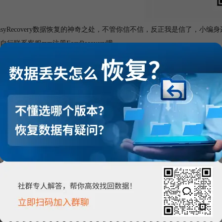
asyRecovery数据恢复的神奇之处，不管你信不信，反正我是信了，小编身
行联系客服mm注册EasyRecovery哦~
asyRecovery之后，妈妈再也不用担心我误删东西啦~
数据恢复
，
EasyRecovery
，
注册EasyRecovery
：
获取正版数据恢复软件注册码的必要性
：
购买 EasyRecovery注册码的好处在哪里
访问过这里:
拔了文件还能打开吗 U盘没拔出文件丢失怎么找回
yRecovery软件激活失败报错怎么办？EasyRecovery激活失败解决方法！
保存数据用什么硬盘 硬盘数据丢失怎么解决
要格式化才能打开是坏了吗 U盘要格式化才能打开怎么办
硬盘灯亮但不读取而且响 移动硬盘灯亮但不读取怎么修复