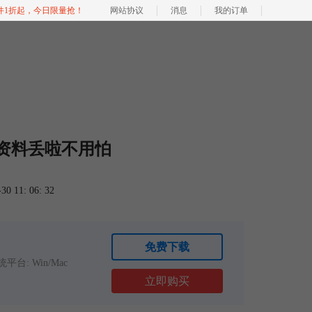
软件1折起，今日限量抢！
网站协议
消息
我的订单
ery资料丢啦不用怕
 11: 06: 32
免费下载
平台: Win/Mac
立即购买