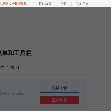
软件1折起，今日限量抢！
网站协议
消息
我的订单
ry-菜单和工具栏
 10: 35: 41
免费下载
平台: Win/Mac
立即购买