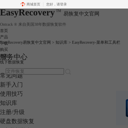
商城首页
您好，
请登录
EasyRecovery
TM
易恢复中文官网
Ontrack ® 来自美国38年数据恢复软件
首页
产品
EasyRecovery易恢复中文官网
>
知识库
> EasyRecovery-菜单和工具栏
下载
购买
服务中心
教程
线下数据恢复
常见问题
新手入门
使用技巧
知识库
注册/升级
硬盘数据恢复