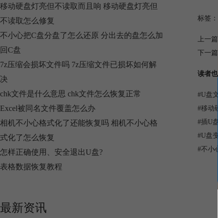
移动硬盘灯亮但不读取而且响 移动硬盘灯亮但
标签：
不读取怎么修复
不小心把C盘分盘了怎么还原 分出去的盘怎么加
上一篇
回C盘
下一篇
7z压缩会损坏文件吗 7z压缩文件已损坏如何解
读者也
决
chk文件是什么意思 chk文件怎么恢复正常
#
U盘
Excel被同名文件覆盖怎么办
#
移动
#
插U
相机不小心格式化了还能恢复吗 相机不小心格
#
U盘
式化了怎么恢复
#
不小
怎样正确使用、安全退出U盘?
表格数据恢复教程
最新资讯