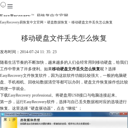
EasyRecovery
易恢复中文官网
TM
EasyRecovery易恢复中文官网
>
硬盘数据恢复
> 移动硬盘文件丢失怎么恢复
首页
移动硬盘文件丢失怎么恢复
产品
下载
购买
发布时间：2014-07-24 11: 35: 23
教程
随着生活节奏的不断加快，越来越多的人们会经常用到移动硬盘，给我们
线下数据恢复
工作中带来了许多便利。如果
移动硬盘文件丢失怎么恢复
呢？选择
EasyRecovery文件恢复软件
，因为这款软件功能比较强大，一般的电脑硬
盘、手机相机、回收站数据清空等都可以办到，
硬盘文件恢复
操作也比较
简便一学就会。
下载
EasyRecovery professional
。将硬盘用USB接口与电脑连接起来。
第一步，运行EasyRecovery软件，选择与自己丢失数据相对应的选项进行
恢复。这里选择 ”硬盘驱动器”，点击 “继续” ；