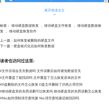
展开阅读全文
︾
标签：
移动硬盘数据恢复
，
移动硬盘文件恢复
，
移动硬盘数据修
复
，
移动硬盘恢复软件
上一篇：
如何恢复被删除的硬盘文件
第三步，然后选择删除文件恢复；
下一篇：
硬盘格式化后如何恢复数据
读者也访问过这里:
#
文件压缩会丢失数据吗 文件误删后如何避免数据丢失
#
文件覆盖了能找回吗 文件覆盖了怎么恢复原来的文件
#
D盘删除的文件怎么恢复 D盘文件删除了仍然占用空间
#
移动硬盘里的东西误删可以恢复吗 移动硬盘里的东西误删怎么恢复
#
Mac如何强制清空废纸篓 Mac清空废纸篓还能找回吗