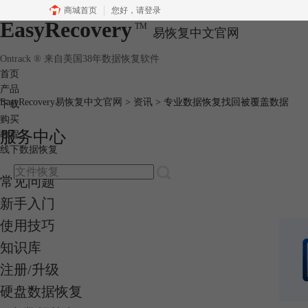
商城首页
您好，
请登录
EasyRecovery
TM
易恢复中文官网
Ontrack ® 来自美国38年数据恢复软件
首页
产品
EasyRecovery易恢复中文官网
>
资讯
> 专业数据恢复找回被覆盖数据
下载
购买
服务中心
教程
线下数据恢复
常见问题
新手入门
使用技巧
知识库
注册/升级
硬盘数据恢复