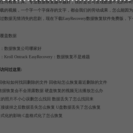
任何检查工具。专业数据恢复越早越好，很好是在与发现数据不见的即时就运行E
载的视频，一个字一个字保存的文字，都会我们的劳动成果，怎么能因为
过数据无情消失的悲剧，现在下载EasyRecovery数据恢复软件免费版
覆盖数据
：
数据恢复公司哪家好
：
Kroll Ontrack EasyRecovery：数据恢复不是难题
访问过这里:
回收站如何找回删除的文件 回收站怎么恢复最近删除的文件
数据恢复会不会泄露数据 硬盘恢复的视频无法播放怎么办
里的照片不小心误删怎么找回 数据丢失了怎么找回来
直接拔掉之后数据丢失怎么恢复 U盘数据丢失了怎么恢复
格式化的影响 C盘格式化了怎么恢复