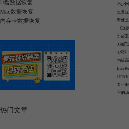
U盘数据恢复
不少网
Mac数据恢复
重要提
内存卡数据恢复
即使是
1.已
2.被
3.如
4.索
为提高
Eas
作为专
专一服
它的动
热门文章