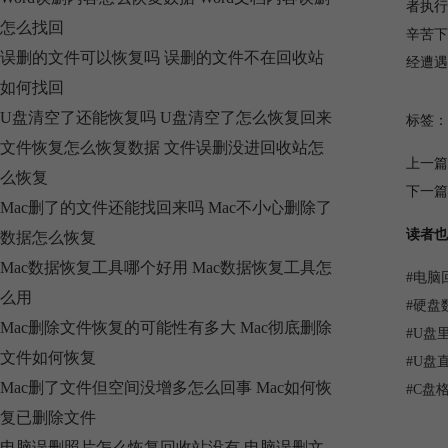
者执行
怎么找回
辛苦下
误删的文件可以恢复吗 误删的文件不在回收站
经遭遇
如何找回
U盘清空了还能恢复吗 U盘清空了怎么恢复回来
标签：
文件恢复怎么恢复数据 文件误删没进回收站怎
上一篇
么恢复
下一篇
Mac删了的文件还能找回来吗 Mac不小心删除了
读者也
数据怎么恢复
Mac数据恢复工具哪个好用 Mac数据恢复工具怎
#
电脑
么用
#
硬盘
Mac删除文件恢复的可能性有多大 Mac彻底删除
#
U盘
文件如何恢复
#
U盘
Mac删了文件但空间没增多怎么回事 Mac如何恢
#
C盘
复已删除文件
电脑误删照片怎么恢复回收站没有 电脑误删文