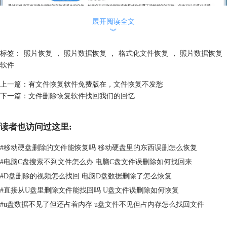
展开阅读全文
︾
标签：
照片恢复
，
照片数据恢复
，
格式化文件恢复
，
照片数据恢复
软件
上一篇：
有文件恢复软件免费版在，文件恢复不发愁
从那以后，这个
数据恢复软件
一直在我电脑上，因为它不仅可以使照片数
下一篇：
文件删除恢复软件找回我们的回忆
据恢复，也可以恢复其他被格式化的东西，也算是防止再次遇害吧。
读者也访问过这里:
#
移动硬盘删除的文件能恢复吗 移动硬盘里的东西误删怎么恢复
#
电脑C盘搜索不到文件怎么办 电脑C盘文件误删除如何找回来
#
D盘删除的视频怎么找回 电脑D盘数据删除了怎么恢复
#
直接从U盘里删除文件能找回吗 U盘文件误删除如何恢复
#
u盘数据不见了但还占着内存 u盘文件不见但占内存怎么找回文件