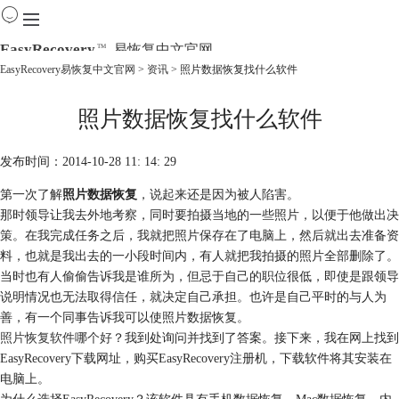
EasyRecovery
易恢复中文官网
TM
EasyRecovery易恢复中文官网
>
资讯
> 照片数据恢复找什么软件
首页
照片数据恢复找什么软件
产品
下载
购买
发布时间：2014-10-28 11: 14: 29
教程
第一次了解
照片数据恢复
，说起来还是因为被人陷害。
线下数据恢复
那时领导让我去外地考察，同时要拍摄当地的一些照片，以便于他做出决
策。在我完成任务之后，我就把照片保存在了电脑上，然后就出去准备资
料，也就是我出去的一小段时间内，有人就把我拍摄的照片全部删除了。
当时也有人偷偷告诉我是谁所为，但忌于自己的职位很低，即使是跟领导
说明情况也无法取得信任，就决定自己承担。也许是自己平时的与人为
善，有一个同事告诉我可以使照片数据恢复。
照片恢复软件哪个好
？我到处询问并找到了答案。接下来，我在网上找到
EasyRecovery下载网址，购买EasyRecovery注册机，下载软件将其安装在
电脑上。
为什么选择EasyRecovery？该软件具有手机数据恢复、Mac数据恢复、内