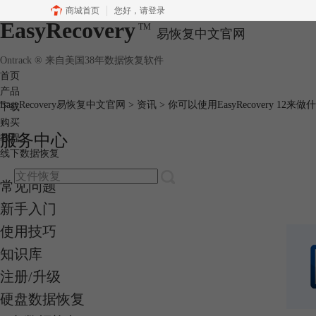
商城首页
您好，
请登录
EasyRecovery
TM
易恢复中文官网
Ontrack ® 来自美国38年数据恢复软件
首页
产品
EasyRecovery易恢复中文官网
>
资讯
> 你可以使用EasyRecovery 12来做
下载
购买
服务中心
教程
线下数据恢复
常见问题
新手入门
使用技巧
知识库
注册/升级
硬盘数据恢复