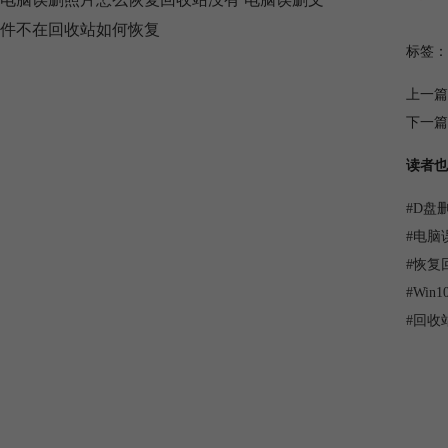
件不在回收站如何恢复
标签：
上一篇
下一篇
读者也
#
D盘
#
电脑
#
恢复
#
Wi
#
回收