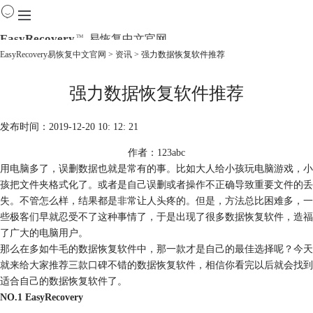
EasyRecovery
易恢复中文官网
TM
EasyRecovery易恢复中文官网
>
资讯
> 强力数据恢复软件推荐
首页
强力数据恢复软件推荐
产品
下载
购买
发布时间：2019-12-20 10: 12: 21
教程
作者：123abc
线下数据恢复
用电脑多了，误删数据也就是常有的事。比如大人给小孩玩电脑游戏，小
孩把文件夹格式化了。或者是自己误删或者操作不正确导致重要文件的丢
失。不管怎么样，结果都是非常让人头疼的。但是，方法总比困难多，一
些极客们早就忍受不了这种事情了，于是出现了很多数据恢复软件，造福
了广大的电脑用户。
那么在多如牛毛的数据恢复软件中，那一款才是自己的最佳选择呢？今天
就来给大家推荐三款口碑不错的数据恢复软件，相信你看完以后就会找到
适合自己的数据恢复软件了。
NO.1 EasyRecovery