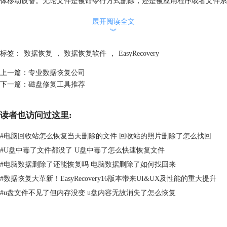
体移动设备。无论文件是被命令行方式删除，还是被应用程序或者文件系
统删除，EasyRecovery都能实现恢复，甚至能重建丢失的RAID。如果一
展开阅读全文
般的扫描不能满足你的需要的话，EasyRecovery还有深度扫描功能，可以
︾
满足用户绝大多数的需求了。总的来说，EasyRecovery是一款比较完美的
数据恢复软件了。
标签：
数据恢复
，
数据恢复软件
，
EasyRecovery
NO.2 金山数据恢复大师
上一篇：
专业数据恢复公司
下一篇：
磁盘修复工具推荐
读者也访问过这里:
#
电脑回收站怎么恢复当天删除的文件 回收站的照片删除了怎么找回
#
U盘中毒了文件都没了 U盘中毒了怎么快速恢复文件
#
电脑数据删除了还能恢复吗 电脑数据删除了如何找回来
#
数据恢复大革新！EasyRecovery16版本带来UI&UX及性能的重大提升
#
u盘文件不见了但内存没变 u盘内容无故消失了怎么恢复
图 2：金山数据恢复大师界面